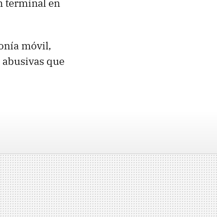
n terminal en
fonía móvil,
s abusivas que