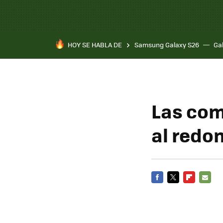
HOY SE HABLA DE
Samsung Galaxy S26
Ga
Las com
al redo
FACEBOOK
TWITTER
FLIPBOARD
E-
MAIL