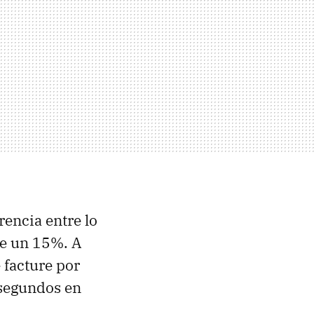
encia entre lo
de un 15%. A
 facture por
 segundos en