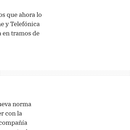
s que ahora lo
e y Telefónica
a en tramos de
nueva norma
r con la
 compañía