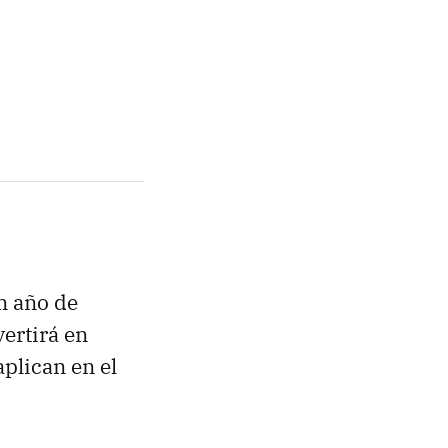
un año de
ertirá en
plican en el