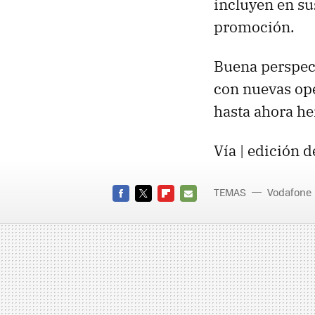
incluyen en su
promoción.
Buena perspecti
con nuevas ope
hasta ahora he
Vía | edición 
TEMAS
Vodafone
FACEBOOK
TWITTER
FLIPBOARD
E-
MAIL