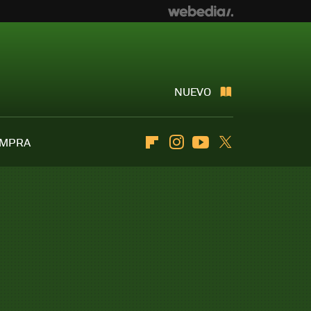
NUEVO
OMPRA
Flipboard
Instagram
Youtube
Twitter