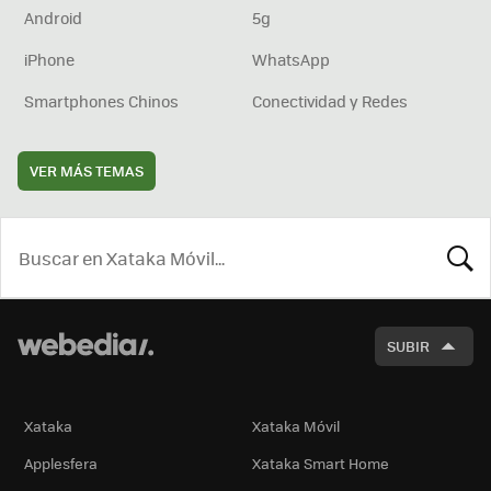
Android
5g
iPhone
WhatsApp
Smartphones Chinos
Conectividad y Redes
VER MÁS TEMAS
BUSCA
SUBIR
Xataka
Xataka Móvil
Applesfera
Xataka Smart Home