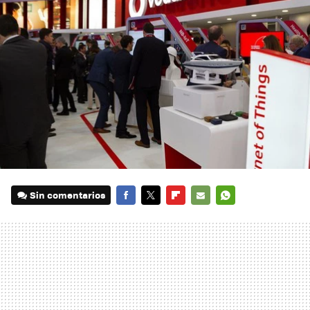
Sin comentarios
FACEBOOK
TWITTER
FLIPBOARD
E-
WHATSAPP
MAIL