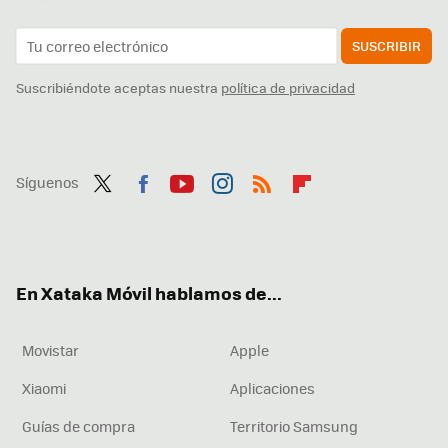
SUSCRIBIR
Suscribiéndote aceptas nuestra
política de privacidad
Síguenos
Twit
Fac
You
Inst
RSS
Flip
ter
ebo
tub
agr
boa
ok
e
am
rd
En Xataka Móvil hablamos de...
Movistar
Apple
Xiaomi
Aplicaciones
Guías de compra
Territorio Samsung