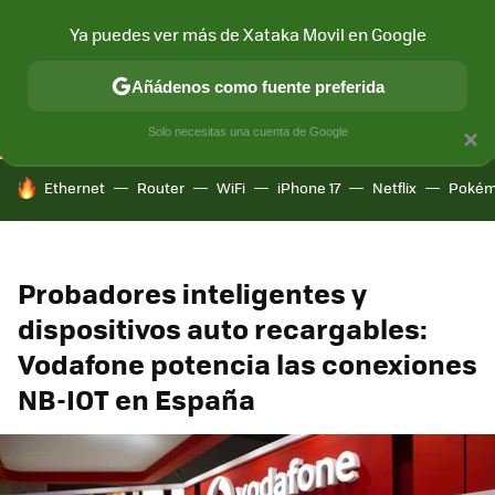
Ya puedes ver más de Xataka Movil en Google
CONECTIVIDAD
MÓVIL Y SOCIEDAD
APLICACIONES
COM
Añádenos como fuente preferida
Solo necesitas una cuenta de Google
×
HOY SE HABLA DE
Ethernet
Router
WiFi
iPhone 17
Netflix
Pokém
Probadores inteligentes y
dispositivos auto recargables:
Vodafone potencia las conexiones
NB-IOT en España