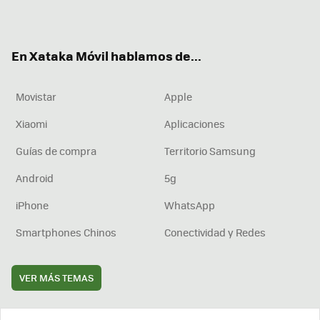
ter
ebo
tub
agr
boa
ok
e
am
rd
En Xataka Móvil hablamos de...
Movistar
Apple
Xiaomi
Aplicaciones
Guías de compra
Territorio Samsung
Android
5g
iPhone
WhatsApp
Smartphones Chinos
Conectividad y Redes
VER MÁS TEMAS