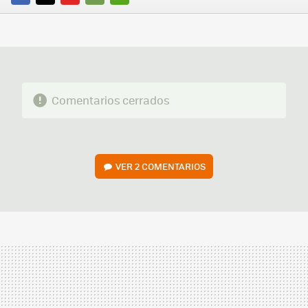
FACEBOOK
TWITTER
FLIPBOARD
E-
WHATSAPP
MAIL
Comentarios cerrados
VER
2 COMENTARIOS