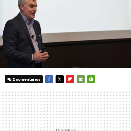
2 comentarios
FACEBOOK
TWITTER
FLIPBOARD
E-
WHATSAPP
MAIL