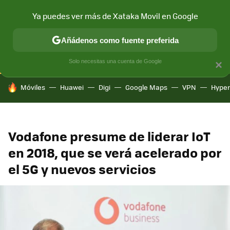
Ya puedes ver más de Xataka Movil en Google
CONECTIVIDAD
MÓVIL Y SOCIEDAD
APLICACIONES
COM
Añádenos como fuente preferida
Solo necesitas una cuenta de Google
×
HOY SE HABLA DE
Móviles
Huawei
Digi
Google Maps
VPN
Hype
Vodafone presume de liderar IoT
en 2018, que se verá acelerado por
el 5G y nuevos servicios