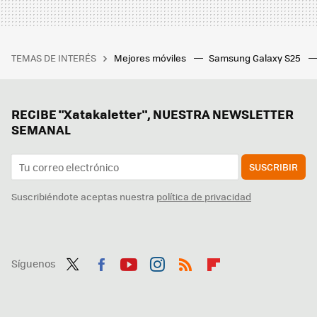
TEMAS DE INTERÉS
Mejores móviles
Samsung Galaxy S25
RECIBE "Xatakaletter", NUESTRA NEWSLETTER
SEMANAL
SUSCRIBIR
Suscribiéndote aceptas nuestra
política de privacidad
Síguenos
Twit
Fac
You
Inst
RSS
Flip
ter
ebo
tub
agr
boa