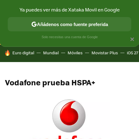
Ya puedes ver más de Xataka Movil en Google
CONECTIVIDAD
MÓVIL Y SOCIEDAD
APLICACIONES
COM
Añádenos como fuente preferida
Solo necesitas una cuenta de Google
×
HOY SE HABLA DE
Euro digital
Mundial
Móviles
Movistar Plus
iOS 27
Vodafone prueba HSPA+