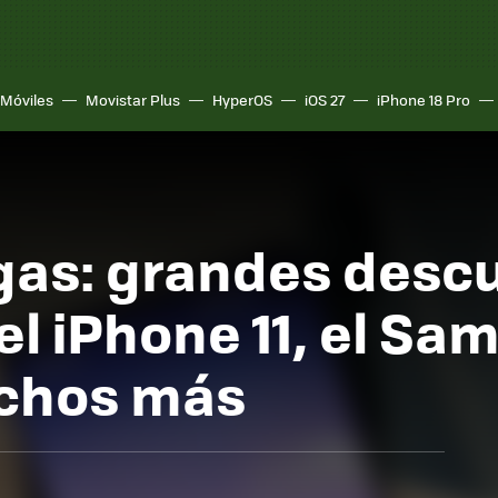
Móviles
Movistar Plus
HyperOS
iOS 27
iPhone 18 Pro
as: grandes descu
 el iPhone 11, el S
uchos más