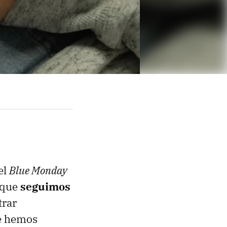
el
Blue Monday
 que
seguimos
trar
ue hemos