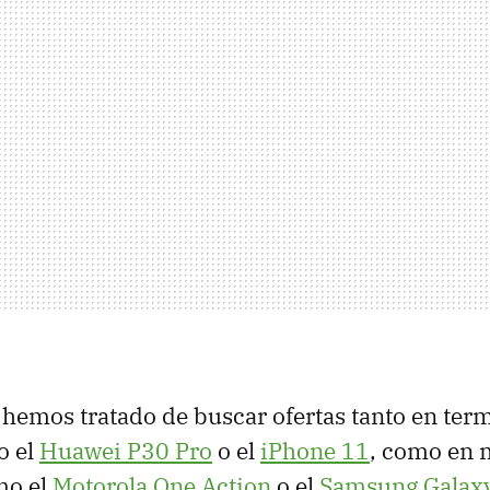
, hemos tratado de buscar ofertas tanto en ter
o el
Huawei P30 Pro
o el
iPhone 11
, como en 
mo el
Motorola One Action
o el
Samsung Galax