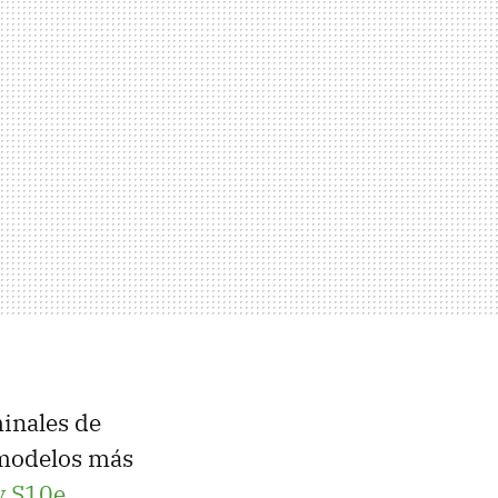
minales de
modelos más
y S10e
.