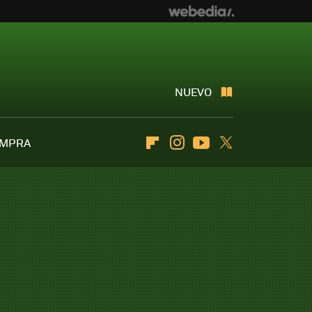
NUEVO
OMPRA
Flipboard
Instagram
Youtube
Twitter