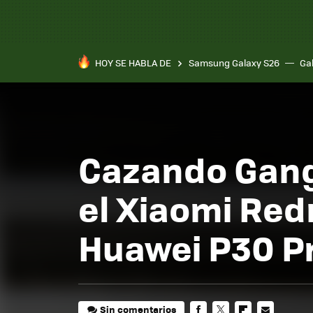
HOY SE HABLA DE
Samsung Galaxy S26
Ga
Cazando Gang
el Xiaomi Redm
Huawei P30 P
Sin comentarios