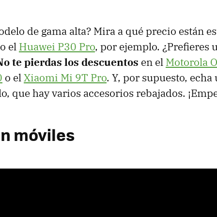
delo de gama alta? Mira a qué precio están es
o el
Huawei P30 Pro
, por ejemplo. ¿Prefieres 
No te pierdas los descuentos
en el
Motorola O
0
o el
Xiaomi Mi 9T Pro
. Y, por supuesto, echa 
culo, que hay varios accesorios rebajados. ¡Em
en móviles