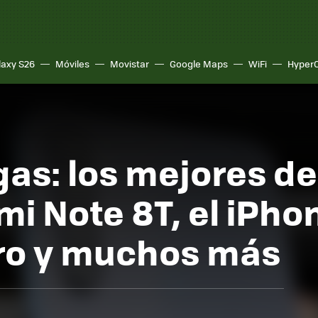
laxy S26
Móviles
Movistar
Google Maps
WiFi
Hyper
as: los mejores d
i Note 8T, el iPhone
ro y muchos más