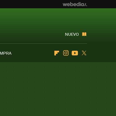
NUEVO
OMPRA
Flipboard
Instagram
Youtube
Twitter