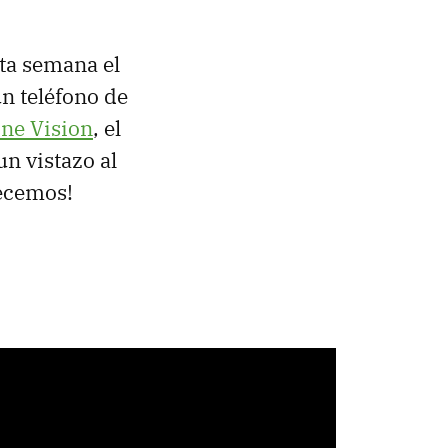
ta semana el
un teléfono de
ne Vision
, el
un vistazo al
pecemos!