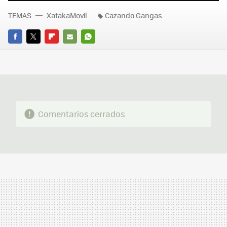
TEMAS
XatakaMovil
Cazando Gangas
FACEBOOK
TWITTER
FLIPBOARD
E-
WHATSAPP
MAIL
Comentarios cerrados