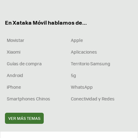
ter
ebo
tub
agr
boa
ok
e
am
rd
En Xataka Móvil hablamos de...
Movistar
Apple
Xiaomi
Aplicaciones
Guías de compra
Territorio Samsung
Android
5g
iPhone
WhatsApp
Smartphones Chinos
Conectividad y Redes
VER MÁS TEMAS