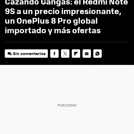
Cazando Gangas: el Redmi Note
9S a un precio impresionante,
un OnePlus 8 Pro global
importado y más ofertas
Sin comentarios
FACEBOOK
TWITTER
FLIPBOARD
E-
WHATSAPP
MAIL