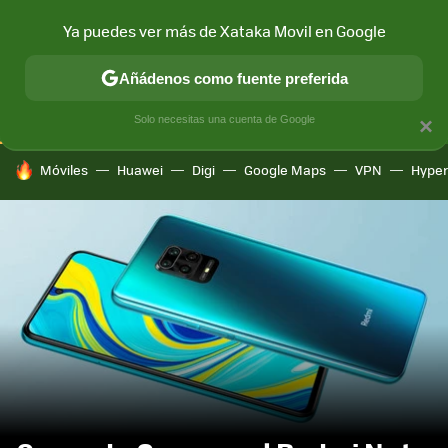
Ya puedes ver más de Xataka Movil en Google
CONECTIVIDAD
MÓVIL Y SOCIEDAD
APLICACIONES
COM
Añádenos como fuente preferida
Solo necesitas una cuenta de Google
×
HOY SE HABLA DE
Móviles
Huawei
Digi
Google Maps
VPN
Hype