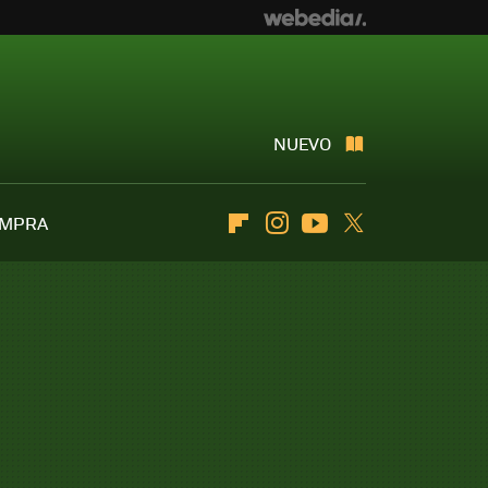
NUEVO
OMPRA
Flipboard
Instagram
Youtube
Twitter