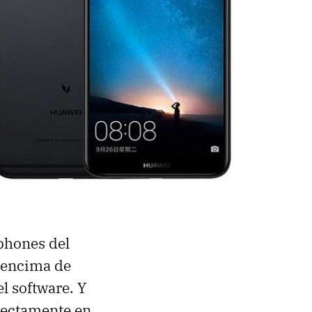
phones del
r encima de
l software. Y
irectamente en