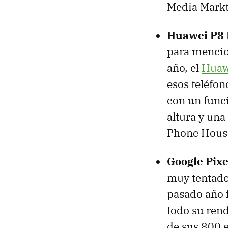
Media Mark
Huawei P8 
para mencio
año, el
Huaw
esos teléfo
con un func
altura y un
Phone House,
Google Pixe
muy tentado
pasado año f
todo su rend
de sus 800 e