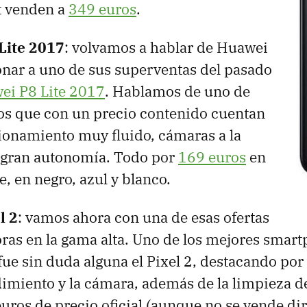
t venden a
349 euros
.
Lite 2017
: volvamos a hablar de Huawei
nar a uno de sus superventas del pasado
ei P8 Lite 2017
. Hablamos de uno de
nos que con un precio contenido cuentan
ionamiento muy fluido, cámaras a la
a gran autonomía. Todo por
169 euros
en
 en negro, azul y blanco.
l 2
: vamos ahora con una de esas ofertas
ras en la gama alta. Uno de los mejores smart
ue sin duda alguna el Pixel 2, destacando po
imiento y la cámara, además de la limpieza de
uros de precio oficial (aunque no se vende d