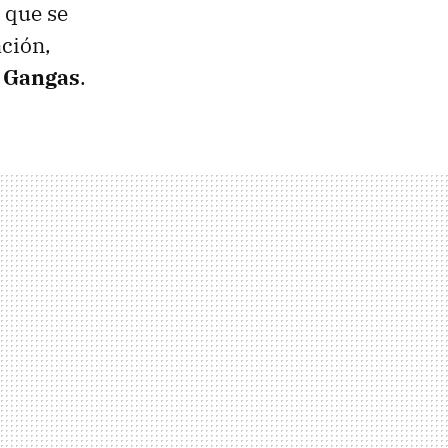
z que se
ción,
o Gangas
.