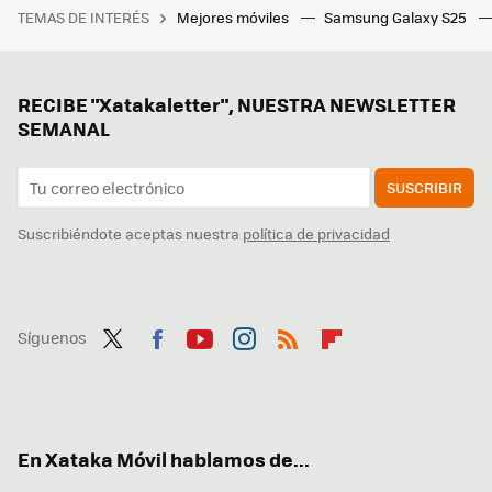
TEMAS DE INTERÉS
Mejores móviles
Samsung Galaxy S25
RECIBE "Xatakaletter", NUESTRA NEWSLETTER
SEMANAL
SUSCRIBIR
Suscribiéndote aceptas nuestra
política de privacidad
Síguenos
Twit
Fac
You
Inst
RSS
Flip
ter
ebo
tub
agr
boa
ok
e
am
rd
En Xataka Móvil hablamos de...