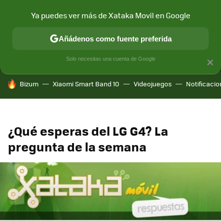
Ya puedes ver más de Xataka Movil en Google
MENÚ
NUEVO
Añádenos como fuente preferida
CONECTIVIDAD
MÓVIL Y SOCIEDAD
APLICACIONES
COM
Solo necesitas una cuenta de Google
×
HOY SE HABLA DE
Bizum
Xiaomi Smart Band 10
Videojuegos
Notificaci
¿Qué esperas del LG G4? La
pregunta de la semana