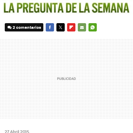
2 comentarios
FACEBOOK
TWITTER
FLIPBOARD
E-
WHATSAPP
MAIL
27 Abril 2015