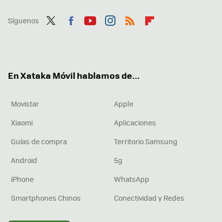
Síguenos
Twit
Fac
You
Inst
RSS
Flip
ter
ebo
tub
agr
boa
ok
e
am
rd
En Xataka Móvil hablamos de...
Movistar
Apple
Xiaomi
Aplicaciones
Guías de compra
Territorio Samsung
Android
5g
iPhone
WhatsApp
Smartphones Chinos
Conectividad y Redes