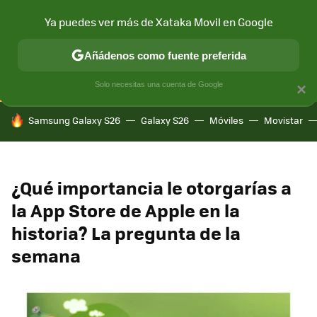
Ya puedes ver más de Xataka Movil en Google
CONECTIVIDAD
MÓVIL Y SOCIEDAD
APLICACIONES
COM
Añádenos como fuente preferida
Solo necesitas una cuenta de Google
×
HOY SE HABLA DE
Samsung Galaxy S26
Galaxy S26
Móviles
Movistar
¿Qué importancia le otorgarías a
la App Store de Apple en la
historia? La pregunta de la
semana