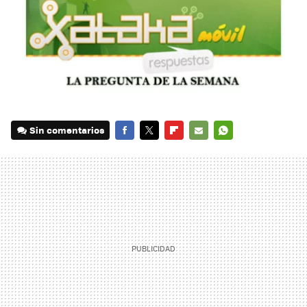
Sin comentarios
FACEBOOK
TWITTER
FLIPBOARD
E-
WHATSAPP
MAIL