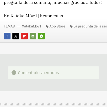
pregunta de la semana, ¡muchas gracias a todos!
En Xataka Móvil | Respuestas
TEMAS
XatakaMovil
App Store
La pregunta de la s
FACEBOOK
TWITTER
FLIPBOARD
E-
WHATSAPP
MAIL
Comentarios cerrados