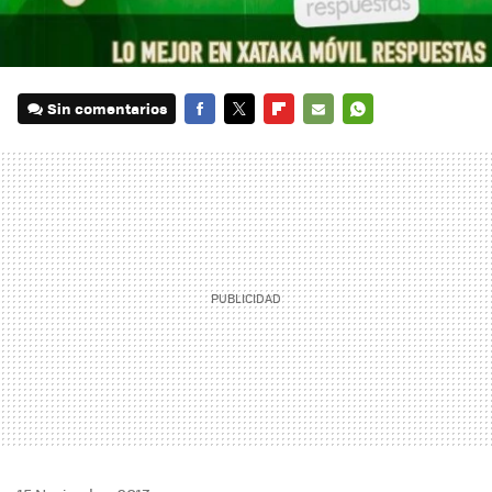
Sin comentarios
FACEBOOK
TWITTER
FLIPBOARD
E-
WHATSAPP
MAIL