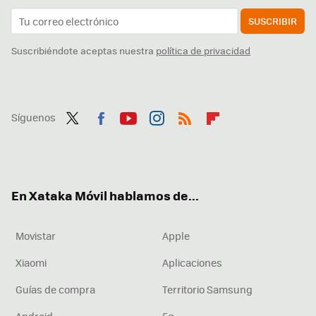
SUSCRIBIR
Suscribiéndote aceptas nuestra
política de privacidad
Síguenos
Twit
Fac
You
Inst
RSS
Flip
ter
ebo
tub
agr
boa
ok
e
am
rd
En Xataka Móvil hablamos de...
Movistar
Apple
Xiaomi
Aplicaciones
Guías de compra
Territorio Samsung
Android
5g