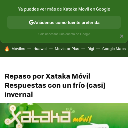
Ya puedes ver más de Xataka Movil en Google
MENÚ
NUEVO
Añádenos como fuente preferida
CONECTIVIDAD
MÓVIL Y SOCIEDAD
APLICACIONES
COM
Solo necesitas una cuenta de Google
×
HOY SE HABLA DE
Móviles
Huawei
Movistar Plus
Digi
Google Maps
Repaso por Xataka Móvil
Respuestas con un frío (casi)
invernal