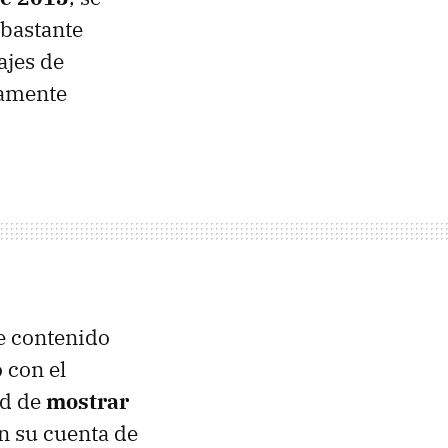
 bastante
jes de
tamente
de contenido
 con el
ad de
mostrar
en su cuenta de