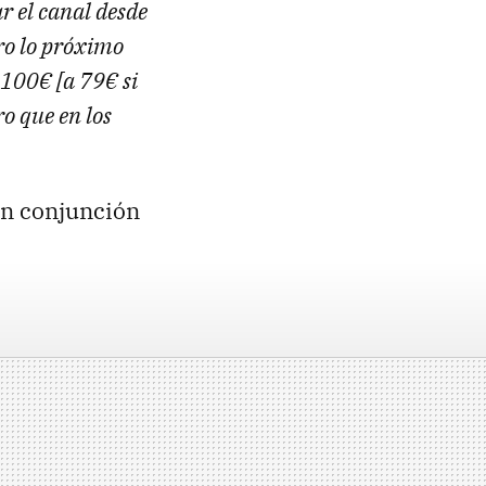
r el canal desde
pero lo próximo
 100€ [a 79€ si
ro que en los
 en conjunción