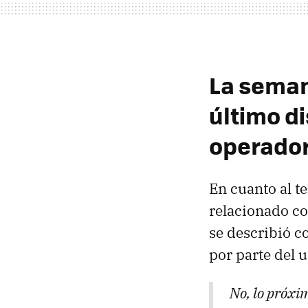
La seman
último di
operado
En cuanto al t
relacionado co
se describió co
por parte del 
No, lo próxim