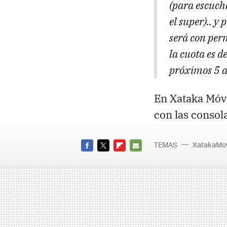
(para escucha
el super).. y 
será con per
la cuota es d
próximos 5 a
En Xataka Móvi
con las conso
TEMAS
XatakaMov
FACEBOOK
TWITTER
FLIPBOARD
E-
MAIL