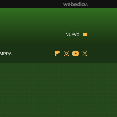
NUEVO
OMPRA
Flipboard
Instagram
Youtube
Twitter