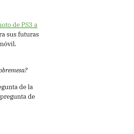
moto de PS3 a
ra sus futuras
móvil.
 sobremesa?
egunta de la
 pregunta de