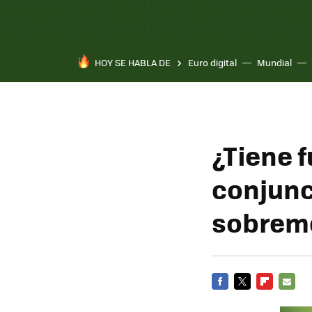
HOY SE HABLA DE
Euro digital
Mundial
¿Tiene f
conjunc
sobreme
FACEBOOK
TWITTER
FLIPBOARD
E-