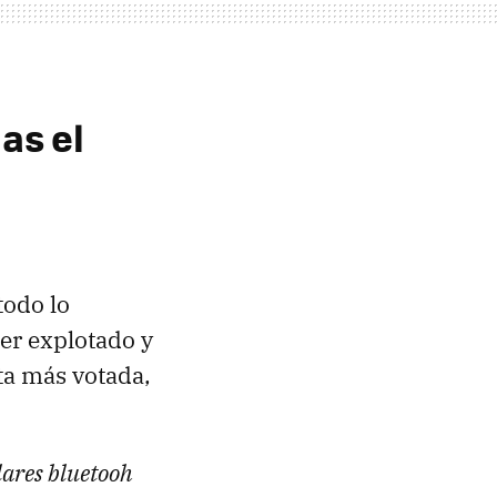
as el
todo lo
ser explotado y
sta más votada,
ulares bluetooh