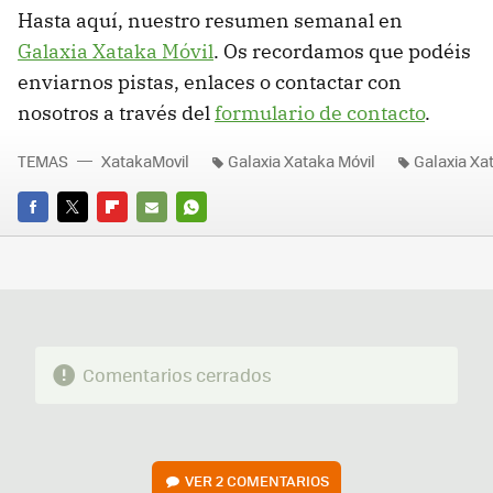
Hasta aquí, nuestro resumen semanal en
Galaxia Xataka Móvil
. Os recordamos que podéis
enviarnos pistas, enlaces o contactar con
nosotros a través del
formulario de contacto
.
TEMAS
XatakaMovil
Galaxia Xataka Móvil
Galaxia Xa
FACEBOOK
TWITTER
FLIPBOARD
E-
WHATSAPP
MAIL
Comentarios cerrados
VER
2 COMENTARIOS