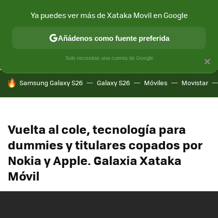
Ya puedes ver más de Xataka Movil en Google
CONECTIVIDAD
MÓVIL Y SOCIEDAD
APLICACIONES
COM
Añádenos como fuente preferida
Solo necesitas una cuenta de Google
×
HOY SE HABLA DE
Samsung Galaxy S26
Galaxy S26
Móviles
Movistar
Vuelta al cole, tecnología para
dummies y titulares copados por
Nokia y Apple. Galaxia Xataka
Móvil