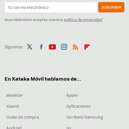
SUSCRIBIR
Suscribiéndote aceptas nuestra
política de privacidad
Síguenos
Twit
Fac
You
Inst
RSS
Flip
ter
ebo
tub
agr
boa
ok
e
am
rd
En Xataka Móvil hablamos de...
Movistar
Apple
Xiaomi
Aplicaciones
Guías de compra
Territorio Samsung
Android
5g