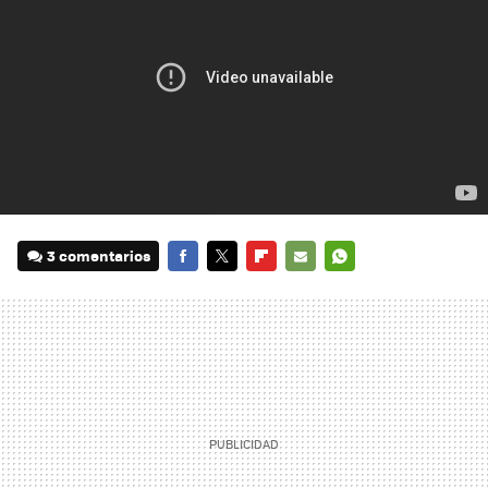
3 comentarios
FACEBOOK
TWITTER
FLIPBOARD
E-
WHATSAPP
MAIL