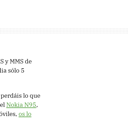
SMS y MMS de
ia sólo 5
 perdáis lo que
del
Nokia N95
,
óviles,
os lo