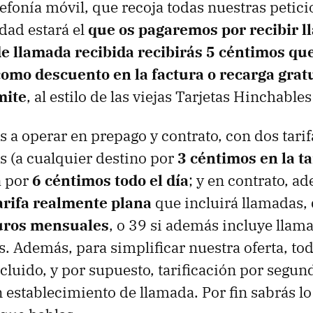
elefonía móvil, que recoja todas nuestras peti
dad estará el
que os pagaremos por recibir l
e llamada recibida recibirás 5 céntimos que
mo descuento en la factura o recarga gratui
mite
, al estilo de las viejas Tarjetas Hinchables
 operar en prepago y contrato, con dos tarif
as (a cualquier destino por
3 céntimos en la t
a por
6 céntimos todo el día
; y en contrato, a
arifa realmente plana
que incluirá llamadas, 
uros mensuales
, o 39 si además incluye llam
s. Además, para simplificar nuestra oferta, tod
ncluido, y por supuesto, tarificación por segun
 establecimiento de llamada. Por fin sabrás lo