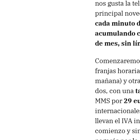
nos gusta la t
principal nove
cada minuto d
acumulando co
de mes, sin lí
Comenzaremos a
franjas horari
mañana) y otr
dos, con una
t
MMS por
29 e
internacionale
llevan el IVA i
comienzo y sin