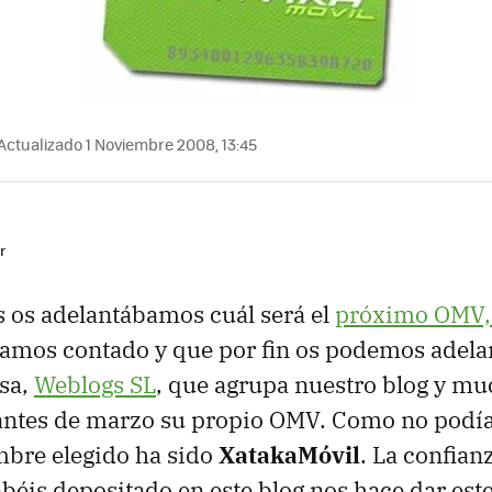
Actualizado 1 Noviembre 2008, 13:45
r
 os adelantábamos cuál será el
próximo OMV, 
amos contado y que por fin os podemos adela
sa,
Weblogs SL
, que agrupa nuestro blog y mu
antes de marzo su propio OMV. Como no podía 
mbre elegido ha sido
XatakaMóvil
. La confian
béis depositado en este blog nos hace dar est