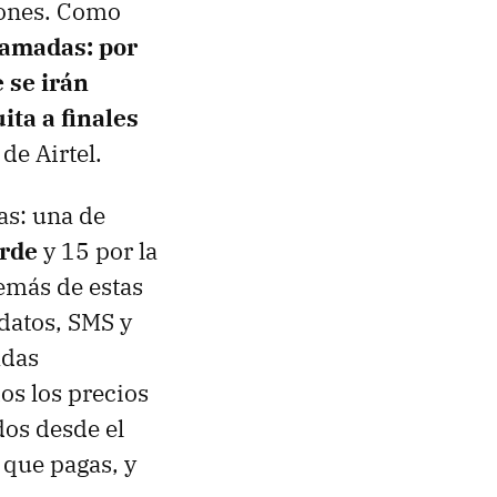
ciones. Como
lamadas: por
 se irán
ta a finales
 de Airtel.
as: una de
arde
y 15 por la
demás de estas
datos, SMS y
adas
os los precios
dos desde el
 que pagas, y