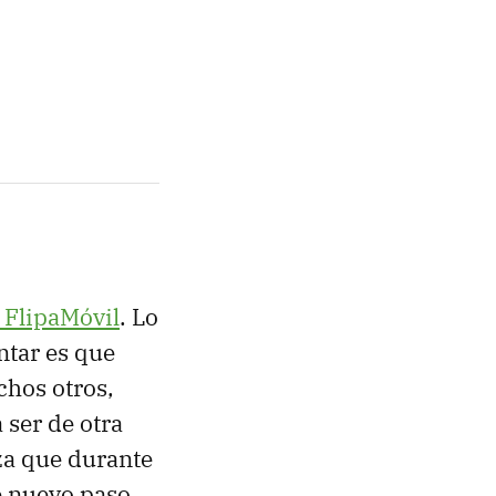
FlipaMóvil
. Lo
ntar es que
chos otros,
ser de otra
za que durante
e nuevo paso.