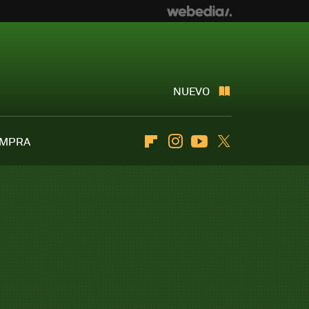
NUEVO
OMPRA
Flipboard
Instagram
Youtube
Twitter