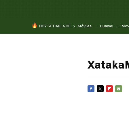
HOY SE HABLA DE
Móviles
Huawei
Mov
XatakaM
FACEBOOK
TWITTER
FLIPBOARD
E-
MAIL