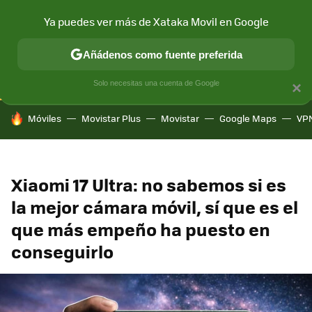
Ya puedes ver más de Xataka Movil en Google
CONECTIVIDAD
MÓVIL Y SOCIEDAD
APLICACIONES
COM
Añádenos como fuente preferida
Solo necesitas una cuenta de Google
×
HOY SE HABLA DE
Móviles
Movistar Plus
Movistar
Google Maps
VP
Xiaomi 17 Ultra: no sabemos si es
la mejor cámara móvil, sí que es el
que más empeño ha puesto en
conseguirlo