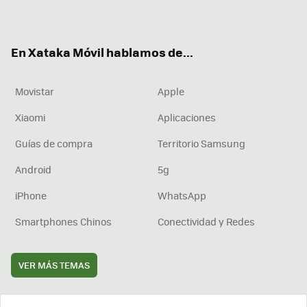
ter
ebo
tub
agr
boa
ok
e
am
rd
En Xataka Móvil hablamos de...
Movistar
Apple
Xiaomi
Aplicaciones
Guías de compra
Territorio Samsung
Android
5g
iPhone
WhatsApp
Smartphones Chinos
Conectividad y Redes
VER MÁS TEMAS