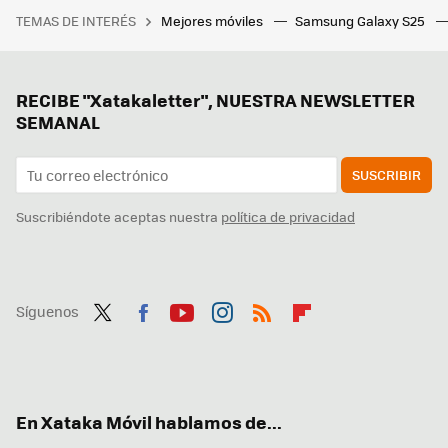
TEMAS DE INTERÉS
Mejores móviles
Samsung Galaxy S25
RECIBE "Xatakaletter", NUESTRA NEWSLETTER
SEMANAL
SUSCRIBIR
Suscribiéndote aceptas nuestra
política de privacidad
Síguenos
Twit
Fac
You
Inst
RSS
Flip
ter
ebo
tub
agr
boa
ok
e
am
rd
En Xataka Móvil hablamos de...