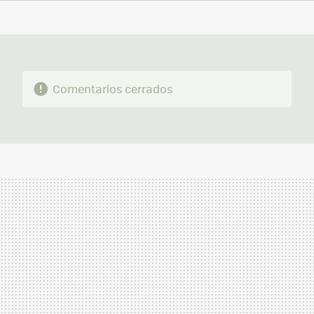
FACEBOOK
TWITTER
FLIPBOARD
E-
WHATSAPP
MAIL
Comentarios cerrados