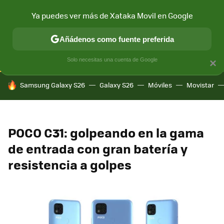
Ya puedes ver más de Xataka Movil en Google
CONECTIVIDAD
MÓVIL Y SOCIEDAD
APLICACIONES
COM
Añádenos como fuente preferida
Solo necesitas una cuenta de Google
×
HOY SE HABLA DE
Samsung Galaxy S26
Galaxy S26
Móviles
Movistar
POCO C31: golpeando en la gama
de entrada con gran batería y
resistencia a golpes