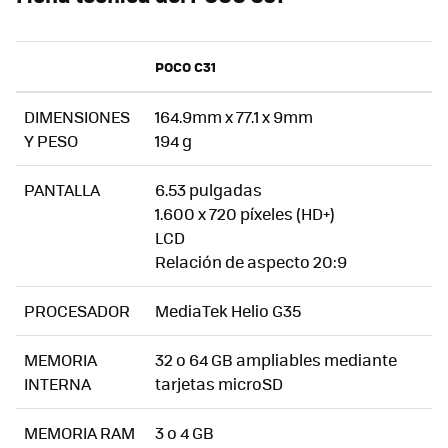
POCO C31
DIMENSIONES
164.9mm x 77.1 x 9mm
Y PESO
194 g
PANTALLA
6.53 pulgadas
1.600 x 720 píxeles (HD+)
LCD
Relación de aspecto 20:9
PROCESADOR
MediaTek Helio G35
MEMORIA
32 o 64 GB ampliables mediante
INTERNA
tarjetas microSD
MEMORIA RAM
3 o 4 GB