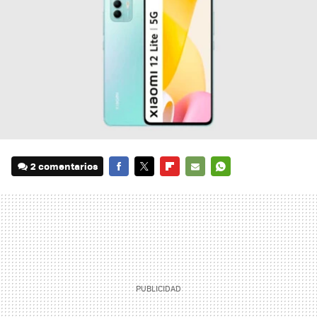
2 comentarios
FACEBOOK
TWITTER
FLIPBOARD
E-
WHATSAPP
MAIL