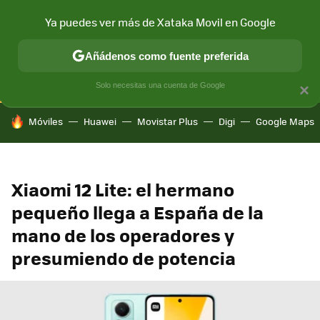
Ya puedes ver más de Xataka Movil en Google
CONECTIVIDAD
MÓVIL Y SOCIEDAD
APLICACIONES
COM
Añádenos como fuente preferida
Solo necesitas una cuenta de Google
×
HOY SE HABLA DE
Móviles
Huawei
Movistar Plus
Digi
Google Maps
Xiaomi 12 Lite: el hermano
pequeño llega a España de la
mano de los operadores y
presumiendo de potencia