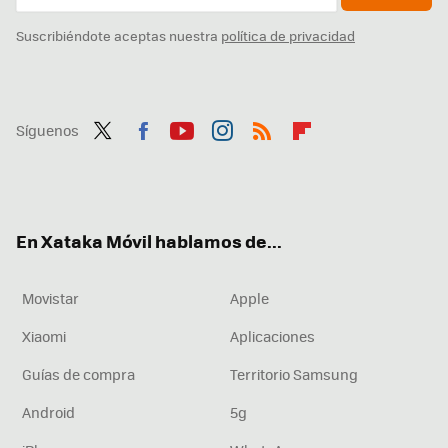
Suscribiéndote aceptas nuestra
política de privacidad
Síguenos
Twit
Fac
You
Inst
RSS
Flip
ter
ebo
tub
agr
boa
ok
e
am
rd
En Xataka Móvil hablamos de...
Movistar
Apple
Xiaomi
Aplicaciones
Guías de compra
Territorio Samsung
Android
5g