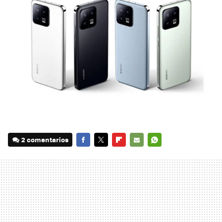
2 comentarios
FACEBOOK
TWITTER
FLIPBOARD
E-
WHATSAPP
MAIL