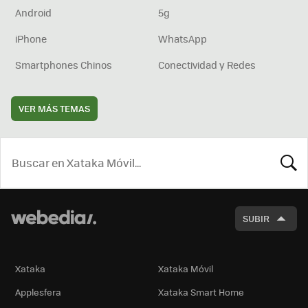
Android
5g
iPhone
WhatsApp
Smartphones Chinos
Conectividad y Redes
VER MÁS TEMAS
BUSCA
SUBIR
Xataka
Xataka Móvil
Applesfera
Xataka Smart Home