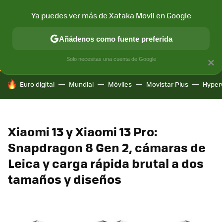
Ya puedes ver más de Xataka Movil en Google
CONECTIVIDAD
MÓVIL Y SOCIEDAD
APLICACIONES
COM
Añádenos como fuente preferida
Solo necesitas una cuenta de Google
×
HOY SE HABLA DE
Euro digital
Mundial
Móviles
Movistar Plus
Hyper
Xiaomi 13 y Xiaomi 13 Pro:
Snapdragon 8 Gen 2, cámaras de
Leica y carga rápida brutal a dos
tamaños y diseños