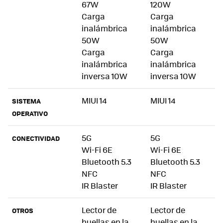
67W
120W
Carga
Carga
inalámbrica
inalámbrica
50W
50W
Carga
Carga
inalámbrica
inalámbrica
inversa 10W
inversa 10W
MIUI 14
MIUI 14
SISTEMA
OPERATIVO
5G
5G
CONECTIVIDAD
Wi-Fi 6E
Wi-Fi 6E
Bluetooth 5.3
Bluetooth 5.3
NFC
NFC
IR Blaster
IR Blaster
Lector de
Lector de
OTROS
huellas en la
huellas en la