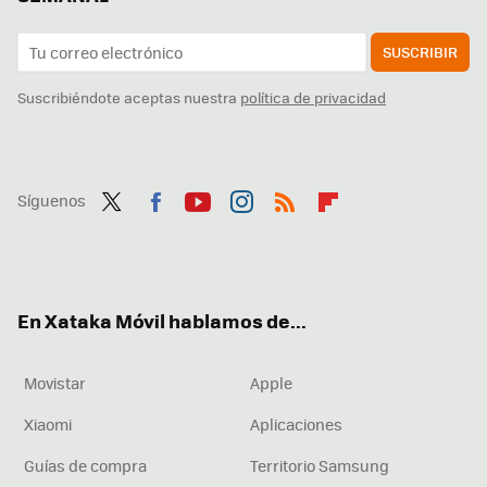
SUSCRIBIR
Suscribiéndote aceptas nuestra
política de privacidad
Síguenos
Twit
Fac
You
Inst
RSS
Flip
ter
ebo
tub
agr
boa
ok
e
am
rd
En Xataka Móvil hablamos de...
Movistar
Apple
Xiaomi
Aplicaciones
Guías de compra
Territorio Samsung