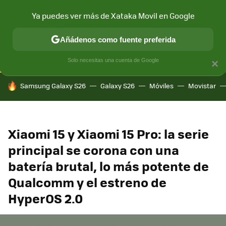
Ya puedes ver más de Xataka Movil en Google
CONECTIVIDAD
MÓVIL Y SOCIEDAD
APLICACIONES
COM
Añádenos como fuente preferida
Solo necesitas una cuenta de Google
×
HOY SE HABLA DE
Samsung Galaxy S26
Galaxy S26
Móviles
Movistar
Xiaomi 15 y Xiaomi 15 Pro: la serie
principal se corona con una
batería brutal, lo más potente de
Qualcomm y el estreno de
HyperOS 2.0