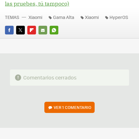
las pruebes, tú tampoco)
TEMAS
Xiaomi
Gama Alta
Xiaomi
HyperOS
FACEBOOK
TWITTER
FLIPBOARD
E-
WHATSAPP
MAIL
Comentarios cerrados
VER
1 COMENTARIO