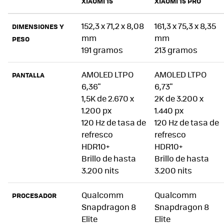
XIAOMI 15
XIAOMI 15 PRO
152,3 x 71,2 x 8,08
161,3 x 75,3 x 8,35
DIMENSIONES Y
mm
mm
PESO
191 gramos
213 gramos
AMOLED LTPO
AMOLED LTPO
PANTALLA
6,36"
6,73"
1,5K de 2.670 x
2K de 3.200 x
1.200 px
1.440 px
120 Hz de tasa de
120 Hz de tasa de
refresco
refresco
HDR10+
HDR10+
Brillo de hasta
Brillo de hasta
3.200 nits
3.200 nits
Qualcomm
Qualcomm
PROCESADOR
Snapdragon 8
Snapdragon 8
Elite
Elite