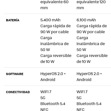
equivalente 60
equivalente 120
mm
mm
5.400 mAh
6.100 mAh
BATERÍA
Carga rápida de
Carga rápida de
90 W por cable
90 W por cable
Carga
Carga
inalámbrica de
inalámbrica de
50 W
50 W
Carga reversible
Carga reversible
de 10 W
de 10 W
HyperOS 2.0 +
HyperOS 2.0 +
SOFTWARE
Android
Android
WiFi 7
WiFi 7
CONECTIVIDAD
5G
5G
Bluetooth 5.4
Bluetooth 5.4
NFC
NFC