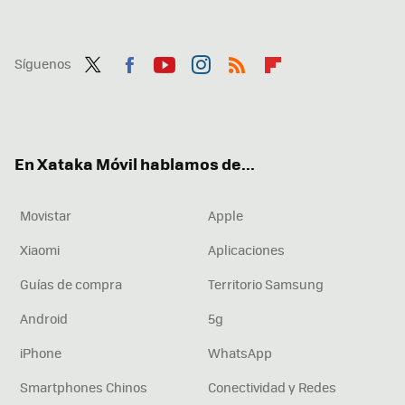
Síguenos
Twit
Fac
You
Inst
RSS
Flip
ter
ebo
tub
agr
boa
ok
e
am
rd
En Xataka Móvil hablamos de...
Movistar
Apple
Xiaomi
Aplicaciones
Guías de compra
Territorio Samsung
Android
5g
iPhone
WhatsApp
Smartphones Chinos
Conectividad y Redes