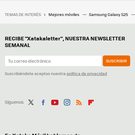
TEMAS DE INTERÉS
Mejores móviles
Samsung Galaxy S25
RECIBE "Xatakaletter", NUESTRA NEWSLETTER
SEMANAL
SUSCRIBIR
Suscribiéndote aceptas nuestra
política de privacidad
Síguenos
Twit
Fac
You
Inst
RSS
Flip
ter
ebo
tub
agr
boa
ok
e
am
rd