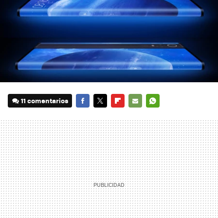
11 comentarios
FACEBOOK
TWITTER
FLIPBOARD
E-
WHATSAPP
MAIL