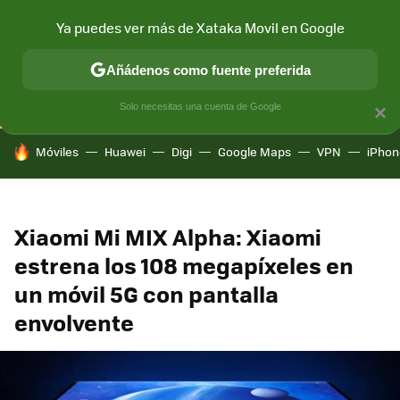
Ya puedes ver más de Xataka Movil en Google
CONECTIVIDAD
MÓVIL Y SOCIEDAD
APLICACIONES
COM
Añádenos como fuente preferida
Solo necesitas una cuenta de Google
×
HOY SE HABLA DE
Móviles
Huawei
Digi
Google Maps
VPN
iPhon
Xiaomi Mi MIX Alpha: Xiaomi
estrena los 108 megapíxeles en
un móvil 5G con pantalla
envolvente