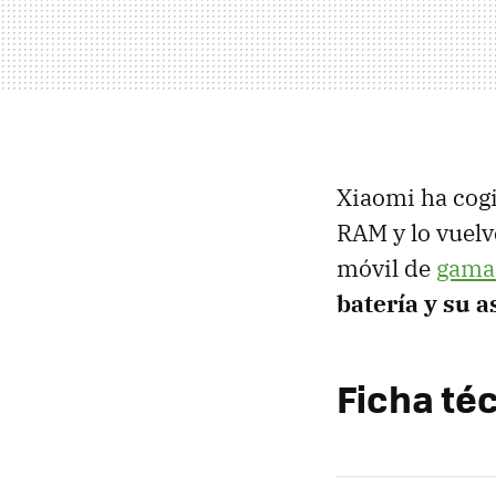
Xiaomi ha cogi
RAM y lo vuel
móvil de
gama 
batería y su 
Ficha té