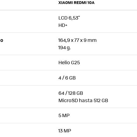
XIAOMI REDMI 10A
LCD 6,53"
HD+
164,9 x 77 x 9 mm
SO
194 g.
Helio G25
4 / 6 GB
64 / 128 GB
MicroSD hasta 512 GB
5 MP
13 MP