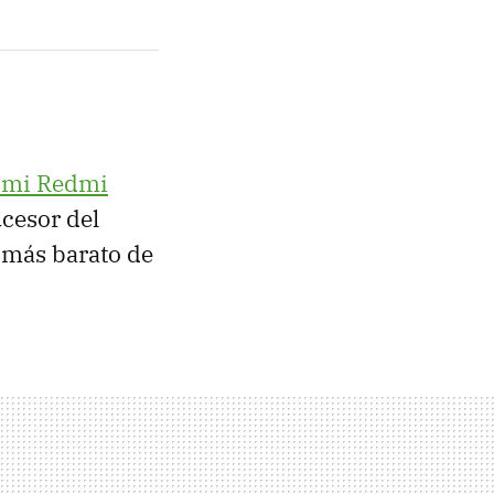
omi Redmi
ucesor del
l más barato de