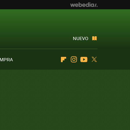
NUEVO
OMPRA
Flipboard
Instagram
Youtube
Twitter