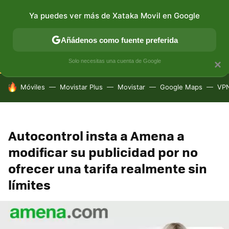
Ya puedes ver más de Xataka Movil en Google
CONECTIVIDAD
MÓVIL Y SOCIEDAD
APLICACIONES
Añádenos como fuente preferida
Solo necesitas una cuenta de Google
×
HOY SE HABLA DE
Móviles
Movistar Plus
Movistar
Google Maps
VP
Autocontrol insta a Amena a
modificar su publicidad por no
ofrecer una tarifa realmente sin
límites