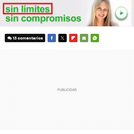
13 comentarios
FACEBOOK
TWITTER
FLIPBOARD
E-
WHATSAPP
MAIL