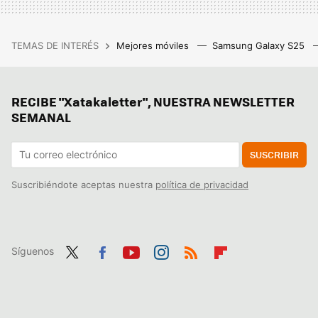
TEMAS DE INTERÉS
Mejores móviles
Samsung Galaxy S25
RECIBE "Xatakaletter", NUESTRA NEWSLETTER
SEMANAL
SUSCRIBIR
Suscribiéndote aceptas nuestra
política de privacidad
Síguenos
Twit
Fac
You
Inst
RSS
Flip
ter
ebo
tub
agr
boa
ok
e
am
rd