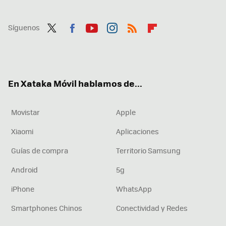
Síguenos
Twit
Fac
You
Inst
RSS
Flip
ter
ebo
tub
agr
boa
ok
e
am
rd
En Xataka Móvil hablamos de...
Movistar
Apple
Xiaomi
Aplicaciones
Guías de compra
Territorio Samsung
Android
5g
iPhone
WhatsApp
Smartphones Chinos
Conectividad y Redes