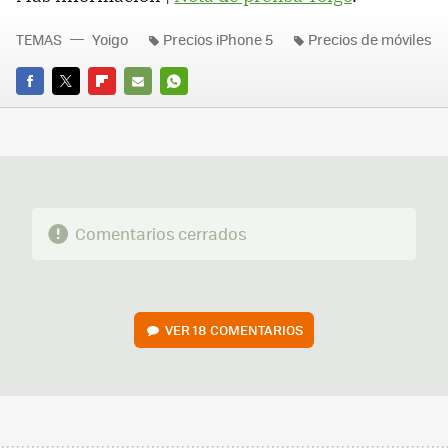
TEMAS
Yoigo
Precios iPhone 5
Precios de móviles
FACEBOOK
TWITTER
FLIPBOARD
E-
WHATSAPP
MAIL
Comentarios cerrados
VER
18 COMENTARIOS