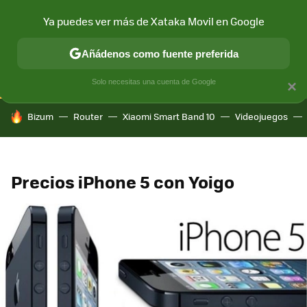
Ya puedes ver más de Xataka Movil en Google
CONECTIVIDAD
MÓVIL Y SOCIEDAD
APLICACIONES
COM
Añádenos como fuente preferida
Solo necesitas una cuenta de Google
×
HOY SE HABLA DE
Bizum
Router
Xiaomi Smart Band 10
Videojuegos
Precios iPhone 5 con Yoigo