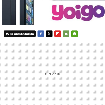
18 comentarios
FACEBOOK
TWITTER
FLIPBOARD
E-
WHATSAPP
MAIL