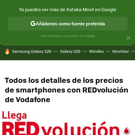
Ya puedes ver más de Xataka Movil en Google
CONECTIVIDAD
MÓVIL Y SOCIEDAD
APLICACIONES
COM
Añádenos como fuente preferida
Solo necesitas una cuenta de Google
×
HOY SE HABLA DE
Samsung Galaxy S26
Galaxy S26
Móviles
Movistar
Todos los detalles de los precios
de smartphones con REDvolución
de Vodafone