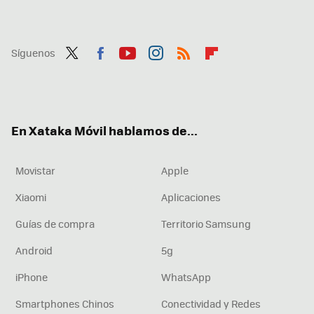
Síguenos
Twit
Fac
You
Inst
RSS
Flip
ter
ebo
tub
agr
boa
ok
e
am
rd
En Xataka Móvil hablamos de...
Movistar
Apple
Xiaomi
Aplicaciones
Guías de compra
Territorio Samsung
Android
5g
iPhone
WhatsApp
Smartphones Chinos
Conectividad y Redes