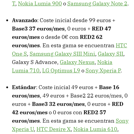
T
,
Nokia Lumia 900
o
Samsung Galaxy Note 2
.
Avanzado
: Coste inicial desde 99 euros +
Base3 37 euros/mes
, 0 euros +
RED 47
euros/mes
o desde 0€ con
RED2 62
euros/mes
. En esta gama se encuentran
HTC
One S
,
Samsung Galaxy SIII Mini
,
Galaxy SII
,
Galaxy S Advance,
Galaxy Nexus
,
Nokia
Lumia 710
,
LG Optimus L9
o
Sony Xperia P
.
Estándar
: Coste inicial 49 euros +
Base 16
euros/mes
, 49 euros + Base2 22 euros/mes, 0
euros +
Base3 32 euros/mes
, 0 euros +
RED
42 euros/mes
o 0 euros con
RED2 57
euros/mes
. En esta gama se encuentran
Sony
Xperia U
,
HTC Desire X
,
Nokia Lumia 610
,