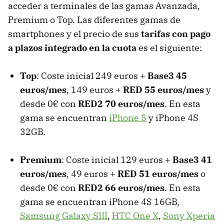
acceder a terminales de las gamas Avanzada,
Premium o Top. Las diferentes gamas de
smartphones y el precio de sus
tarifas con pago
a plazos integrado en la cuota
es el siguiente:
Top
: Coste inicial 249 euros +
Base3 45
euros/mes
, 149 euros +
RED 55 euros/mes
y
desde 0€ con
RED2 70 euros/mes
. En esta
gama se encuentran
iPhone 5
y iPhone 4S
32GB.
Premium
: Coste inicial 129 euros +
Base3 41
euros/mes
, 49 euros +
RED 51 euros/mes
o
desde 0€ con
RED2 66 euros/mes
. En esta
gama se encuentran iPhone 4S 16GB,
Samsung Galaxy SIII
,
HTC One X
,
Sony Xperia