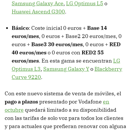
Samsung Galaxy Ace
,
LG Optimus L5
o
Huawei Ascend G300
.
Básico
: Coste inicial 0 euros +
Base 14
euros/mes
, 0 euros + Base2 20 euros/mes, 0
euros +
Base3 30 euros/mes
, 0 euros +
RED
40 euros/mes
o 0 euros con
RED2 55
euros/mes
. En esta gama se encuentran
LG
Optimus L3
,
Samsung Galaxy Y
o
Blackberry
Curve 9220
.
Con este nuevo sistema de venta de móviles, el
pago a plazos
presentado por Vodafone
en
octubre
quedará limitado a su disponibilidad
con las tarifas de solo voz para todos los clientes
y para actuales que prefieran renovar con alguna