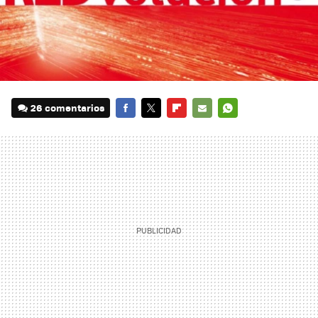
26 comentarios
FACEBOOK
TWITTER
FLIPBOARD
E-
WHATSAPP
MAIL