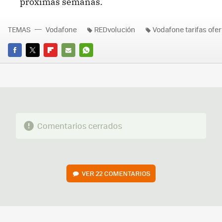
próximas semanas.
TEMAS
Vodafone
REDvolución
Vodafone tarifas ofer
FACEBOOK
TWITTER
FLIPBOARD
E-
WHATSAPP
MAIL
Comentarios cerrados
VER
22 COMENTARIOS