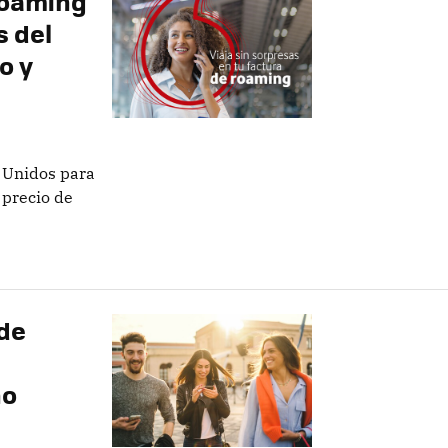
roaming
s del
o y
 Unidos para
 precio de
 de
no