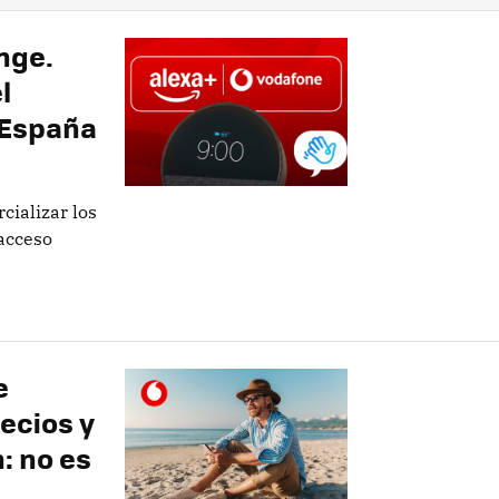
ange.
l
 España
cializar los
 acceso
e
ecios y
: no es