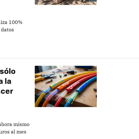
aliza 100%
 datos
 sólo
a la
acer
 ahora mismo
euros al mes