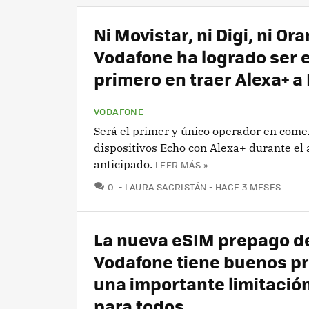
Ni Movistar, ni Digi, ni Or
Vodafone ha logrado ser e
primero en traer Alexa+ a
VODAFONE
Será el primer y único operador en comer
dispositivos Echo con Alexa+ durante el
anticipado.
LEER MÁS »
COMENTARIOS
0
LAURA SACRISTÁN
HACE 3 MESES
La nueva eSIM prepago d
Vodafone tiene buenos pr
una importante limitación
para todos