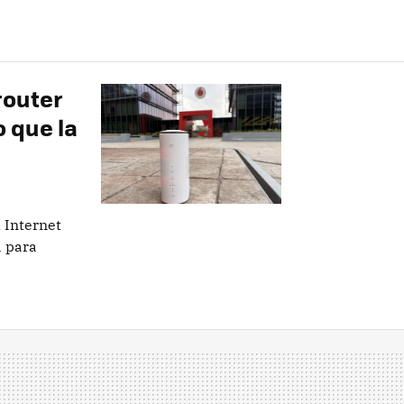
router
 que la
 Internet
a para