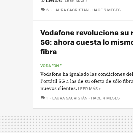
(o menos).
LEER MÁS »
COMENTARIOS
6
LAURA SACRISTÁN
HACE 3 MESES
Vodafone revoluciona su 
5G: ahora cuesta lo mismo
fibra
VODAFONE
Vodafone ha igualado las condiciones del
Portátil 5G a las de su oferta de sólo fibr
nuevos clientes.
LEER MÁS »
COMENTARIOS
1
LAURA SACRISTÁN
HACE 4 MESES