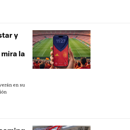
tar y
 mira la
 verán en su
ión