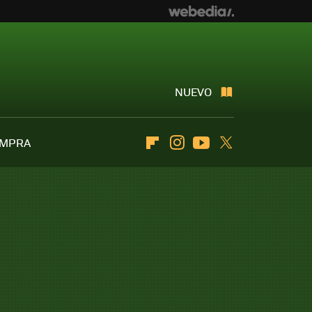
NUEVO
OMPRA
Flipboard
Instagram
Youtube
Twitter