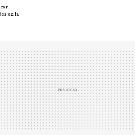
acar
os en la