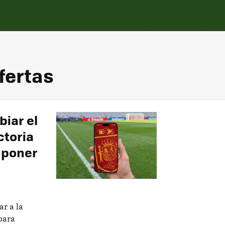
fertas
biar el
ctoria
a poner
ar a la
 para