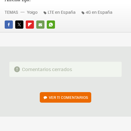
TEMAS
Yoigo
LTE en España
4G en España
FACEBOOK
TWITTER
FLIPBOARD
E-
WHATSAPP
MAIL
Comentarios cerrados
VER
11 COMENTARIOS