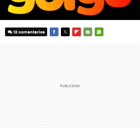
12 comentarios
FACEBOOK
TWITTER
FLIPBOARD
E-
WHATSAPP
MAIL