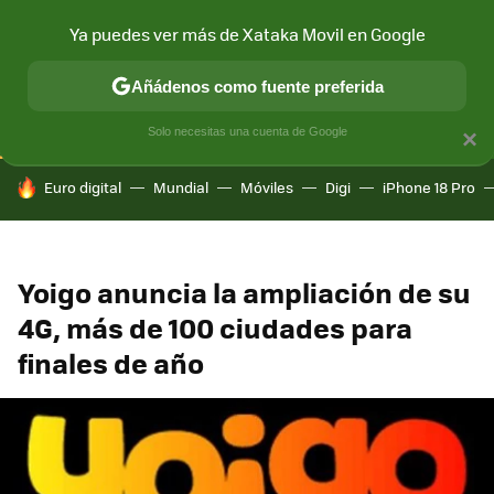
Ya puedes ver más de Xataka Movil en Google
CONECTIVIDAD
MÓVIL Y SOCIEDAD
APLICACIONES
COM
Añádenos como fuente preferida
Solo necesitas una cuenta de Google
×
HOY SE HABLA DE
Euro digital
Mundial
Móviles
Digi
iPhone 18 Pro
Yoigo anuncia la ampliación de su
4G, más de 100 ciudades para
finales de año