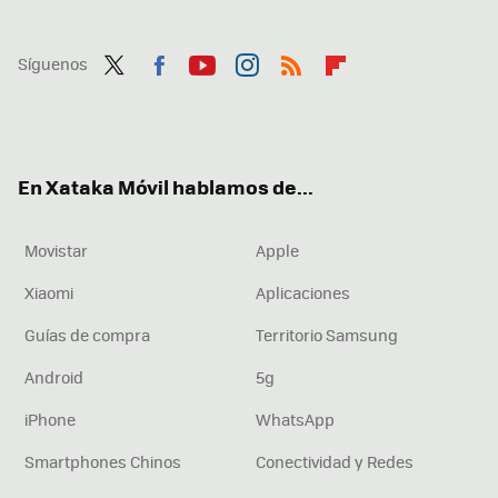
Síguenos
Twit
Fac
You
Inst
RSS
Flip
ter
ebo
tub
agr
boa
ok
e
am
rd
En Xataka Móvil hablamos de...
Movistar
Apple
Xiaomi
Aplicaciones
Guías de compra
Territorio Samsung
Android
5g
iPhone
WhatsApp
Smartphones Chinos
Conectividad y Redes