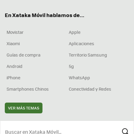
ter
ebo
tub
agr
boa
ok
e
am
rd
En Xataka Móvil hablamos de...
Movistar
Apple
Xiaomi
Aplicaciones
Guías de compra
Territorio Samsung
Android
5g
iPhone
WhatsApp
Smartphones Chinos
Conectividad y Redes
VER MÁS TEMAS