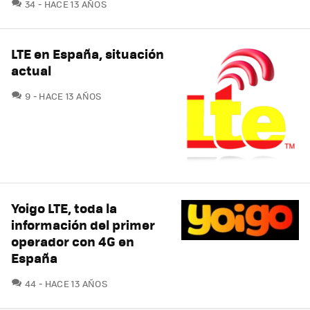
COMENTARIOS
34
HACE 13 AÑOS
LTE en España, situación
actual
COMENTARIOS
9
HACE 13 AÑOS
Yoigo LTE, toda la
información del primer
operador con 4G en
España
COMENTARIOS
44
HACE 13 AÑOS