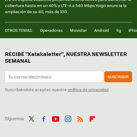
cobertura hasta en un 40% y LTE-A a 540 Mbps.Yoigo anuncia la
ampliación de su 4G, más de 100..
OTROS TEMAS:
Operadoras
Movistar
Android
5g
iPh
RECIBE "Xatakaletter", NUESTRA NEWSLETTER
SEMANAL
SUSCRIBIR
Suscribiéndote aceptas nuestra
política de privacidad
Síguenos
Twit
Fac
You
Inst
RSS
Flip