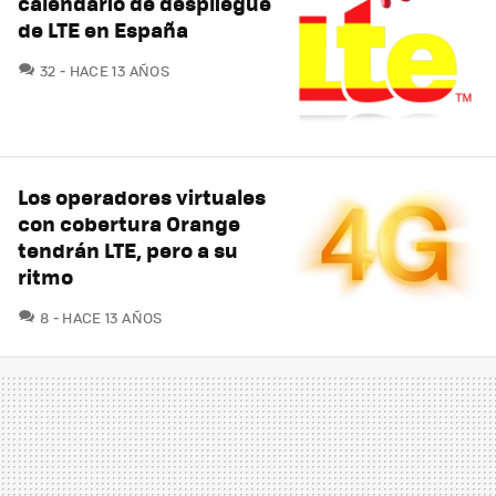
calendario de despliegue
de LTE en España
COMENTARIOS
32
HACE 13 AÑOS
Los operadores virtuales
con cobertura Orange
tendrán LTE, pero a su
ritmo
COMENTARIOS
8
HACE 13 AÑOS