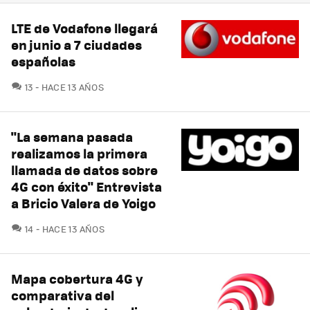
LTE de Vodafone llegará
en junio a 7 ciudades
españolas
COMENTARIOS
13
HACE 13 AÑOS
"La semana pasada
realizamos la primera
llamada de datos sobre
4G con éxito" Entrevista
a Bricio Valera de Yoigo
COMENTARIOS
14
HACE 13 AÑOS
Mapa cobertura 4G y
comparativa del