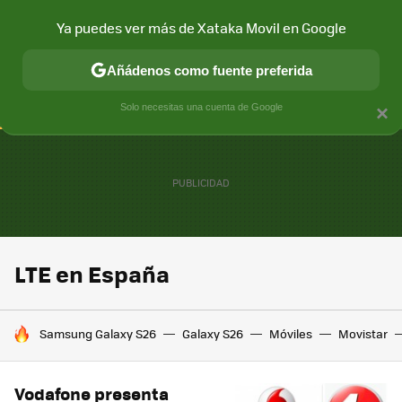
Ya puedes ver más de Xataka Movil en Google
CONECTIVIDAD
MÓVIL Y SOCIEDAD
APLICACIONES
COM
Añádenos como fuente preferida
Solo necesitas una cuenta de Google
×
LTE en España
HOY SE HABLA DE
Samsung Galaxy S26
Galaxy S26
Móviles
Movistar
Vodafone presenta