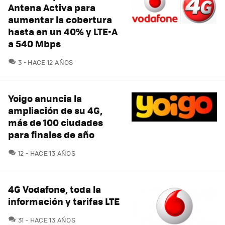
Antena Activa para
aumentar la cobertura
hasta en un 40% y LTE-A
a 540 Mbps
COMENTARIOS
3
HACE 12 AÑOS
Yoigo anuncia la
ampliación de su 4G,
más de 100 ciudades
para finales de año
COMENTARIOS
12
HACE 13 AÑOS
4G Vodafone, toda la
información y tarifas LTE
COMENTARIOS
31
HACE 13 AÑOS