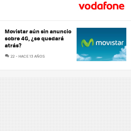
Movistar aún sin anuncio
sobre 4G, ¿se quedará
atrás?
COMENTARIOS
22
HACE 13 AÑOS