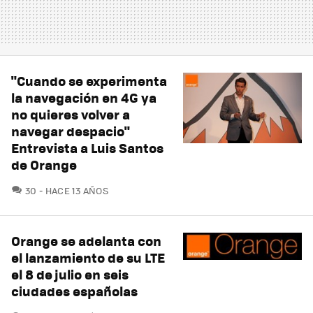
"Cuando se experimenta
la navegación en 4G ya
no quieres volver a
navegar despacio"
Entrevista a Luis Santos
de Orange
COMENTARIOS
30
HACE 13 AÑOS
Orange se adelanta con
el lanzamiento de su LTE
el 8 de julio en seis
ciudades españolas