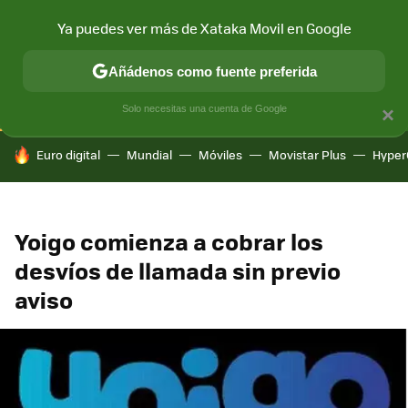
Ya puedes ver más de Xataka Movil en Google
CONECTIVIDAD
MÓVIL Y SOCIEDAD
APLICACIONES
COM
Añádenos como fuente preferida
Solo necesitas una cuenta de Google
×
HOY SE HABLA DE
Euro digital
Mundial
Móviles
Movistar Plus
Hyper
Yoigo comienza a cobrar los
desvíos de llamada sin previo
aviso