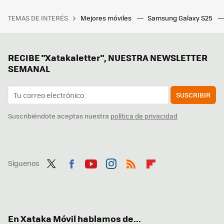
TEMAS DE INTERÉS
Mejores móviles
Samsung Galaxy S25
RECIBE "Xatakaletter", NUESTRA NEWSLETTER
SEMANAL
SUSCRIBIR
Suscribiéndote aceptas nuestra
política de privacidad
Síguenos
Twit
Fac
You
Inst
RSS
Flip
ter
ebo
tub
agr
boa
ok
e
am
rd
En Xataka Móvil hablamos de...