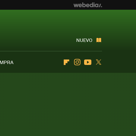
NUEVO
OMPRA
Flipboard
Instagram
Youtube
Twitter