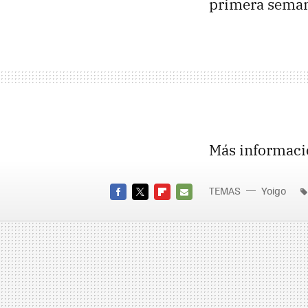
primera seman
Más informaci
TEMAS
Yoigo
FACEBOOK
TWITTER
FLIPBOARD
E-
MAIL