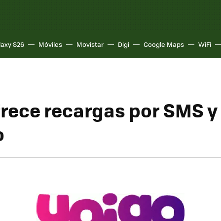
laxy S26
Móviles
Movistar
Digi
Google Maps
WiFi
frece recargas por SMS y
o