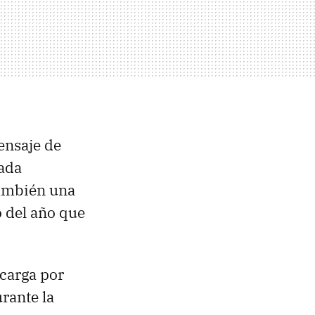
ensaje de
mada
también una
o del año que
ecarga por
rante la