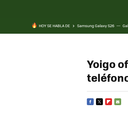
HOY SE HABLA DE
Samsung Galaxy S26
Ga
Yoigo o
teléfon
FACEBOOK
TWITTER
FLIPBOARD
E-
MAIL