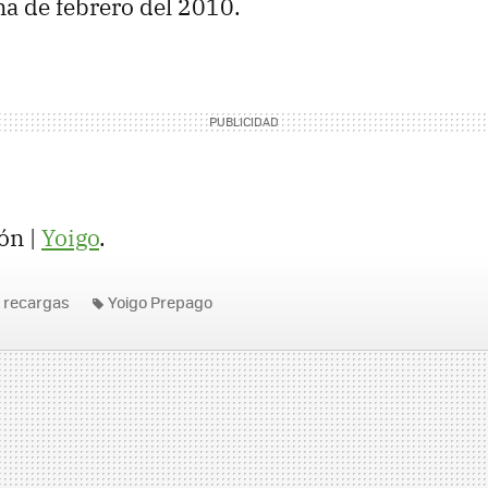
a de febrero del 2010.
ón |
Yoigo
.
recargas
Yoigo Prepago