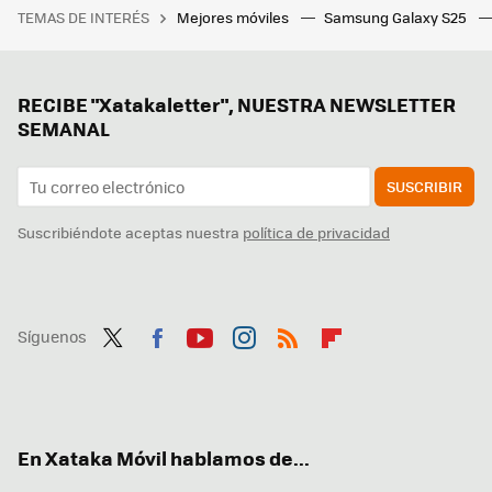
TEMAS DE INTERÉS
Mejores móviles
Samsung Galaxy S25
RECIBE "Xatakaletter", NUESTRA NEWSLETTER
SEMANAL
SUSCRIBIR
Suscribiéndote aceptas nuestra
política de privacidad
Síguenos
Twit
Fac
You
Inst
RSS
Flip
ter
ebo
tub
agr
boa
ok
e
am
rd
En Xataka Móvil hablamos de...