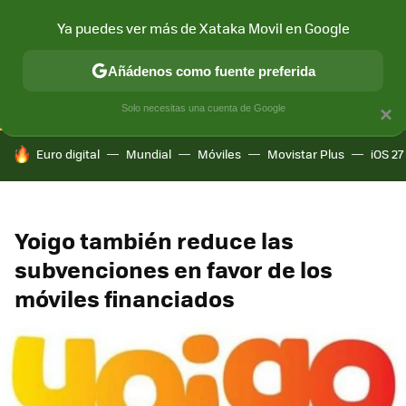
Ya puedes ver más de Xataka Movil en Google
CONECTIVIDAD
MÓVIL Y SOCIEDAD
APLICACIONES
COM
Añádenos como fuente preferida
Solo necesitas una cuenta de Google
×
HOY SE HABLA DE
Euro digital
Mundial
Móviles
Movistar Plus
iOS 27
Yoigo también reduce las
subvenciones en favor de los
móviles financiados