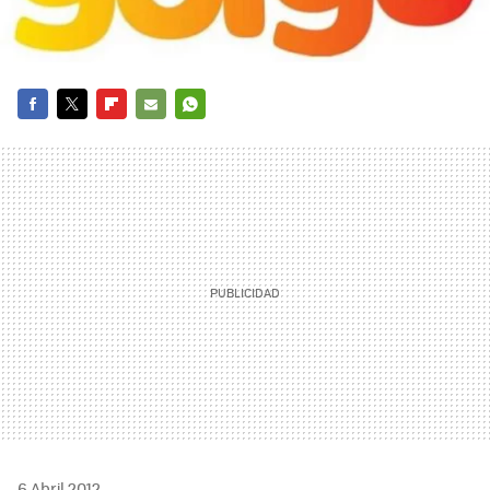
FACEBOOK
TWITTER
FLIPBOARD
E-
WHATSAPP
MAIL
6 Abril 2012