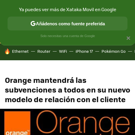
Ya puedes ver más de Xataka Movil en Google
CONECTIVIDAD
MÓVIL Y SOCIEDAD
APLICACIONES
COM
Añádenos como fuente preferida
Solo necesitas una cuenta de Google
×
HOY SE HABLA DE
Ethernet
Router
WiFi
iPhone 17
Pokémon Go
Orange mantendrá las
subvenciones a todos en su nuevo
modelo de relación con el cliente