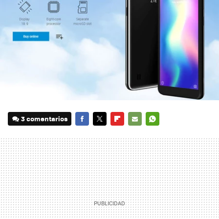
3 comentarios
FACEBOOK
TWITTER
FLIPBOARD
E-
WHATSAPP
MAIL