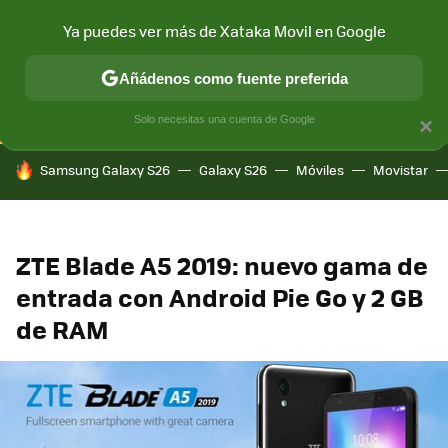
Ya puedes ver más de Xataka Movil en Google
CONECTIVIDAD
MÓVIL Y SOCIEDAD
APLICACIONES
COM
Añádenos como fuente preferida
Solo necesitas una cuenta de Google
×
HOY SE HABLA DE
Samsung Galaxy S26
Galaxy S26
Móviles
Movistar
ZTE Blade A5 2019: nuevo gama de
entrada con Android Pie Go y 2 GB
de RAM