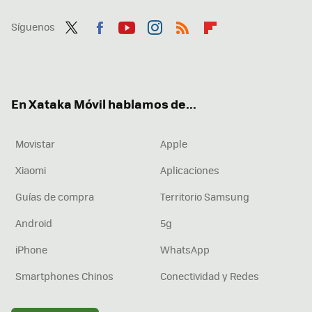
Síguenos
Twit
Fac
You
Inst
RSS
Flip
ter
ebo
tub
agr
boa
ok
e
am
rd
En Xataka Móvil hablamos de...
Movistar
Apple
Xiaomi
Aplicaciones
Guías de compra
Territorio Samsung
Android
5g
iPhone
WhatsApp
Smartphones Chinos
Conectividad y Redes