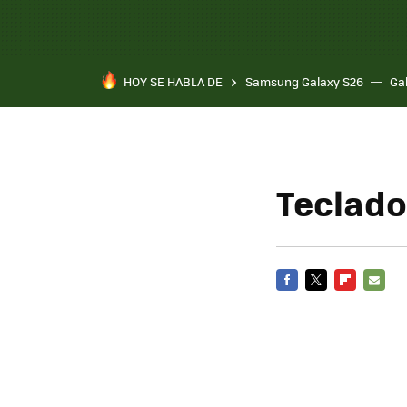
HOY SE HABLA DE
Samsung Galaxy S26
Ga
Teclado
FACEBOOK
TWITTER
FLIPBOARD
E-
MAIL