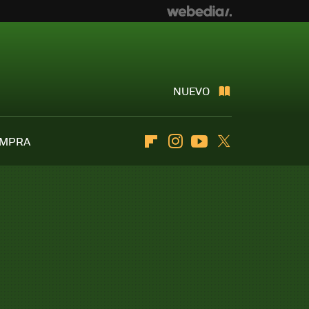
NUEVO
OMPRA
Flipboard
Instagram
Youtube
Twitter