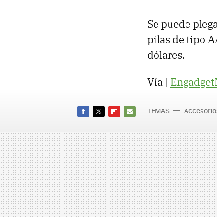
Se puede plega
pilas de tipo 
dólares.
Vía |
Engadget
TEMAS
Accesorio
FACEBOOK
TWITTER
FLIPBOARD
E-
MAIL