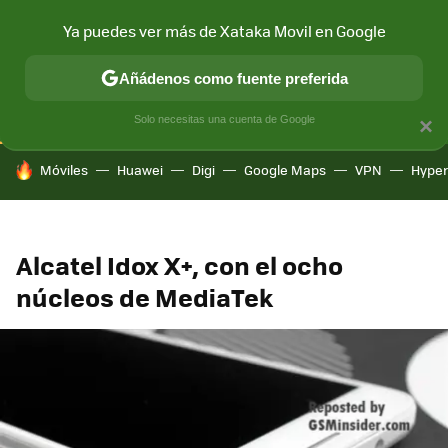
Ya puedes ver más de Xataka Movil en Google
CONECTIVIDAD
MÓVIL Y SOCIEDAD
APLICACIONES
COM
Añádenos como fuente preferida
Solo necesitas una cuenta de Google
×
HOY SE HABLA DE
Móviles
Huawei
Digi
Google Maps
VPN
Hype
Alcatel Idox X+, con el ocho
núcleos de MediaTek