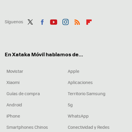
Síguenos
Twit
Fac
You
Inst
RSS
Flip
ter
ebo
tub
agr
boa
ok
e
am
rd
En Xataka Móvil hablamos de...
Movistar
Apple
Xiaomi
Aplicaciones
Guías de compra
Territorio Samsung
Android
5g
iPhone
WhatsApp
Smartphones Chinos
Conectividad y Redes