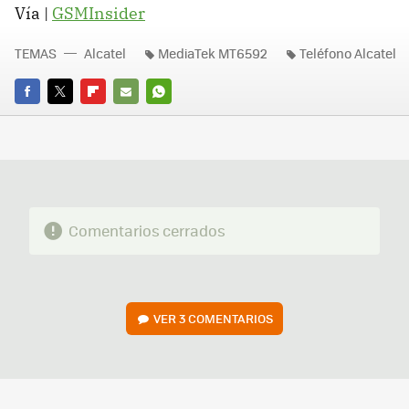
Vía |
GSMInsider
TEMAS
Alcatel
MediaTek MT6592
Teléfono Alcatel
FACEBOOK
TWITTER
FLIPBOARD
E-
WHATSAPP
MAIL
Comentarios cerrados
VER
3 COMENTARIOS