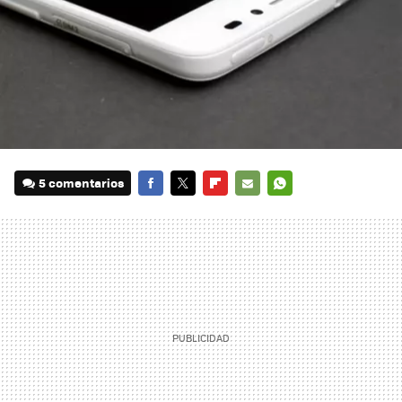
5 comentarios
FACEBOOK
TWITTER
FLIPBOARD
E-
WHATSAPP
MAIL