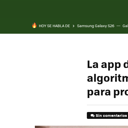
HOY SE HABLA DE
Samsung Galaxy S26
Ga
La app 
algori
para pr
Sin comentarios