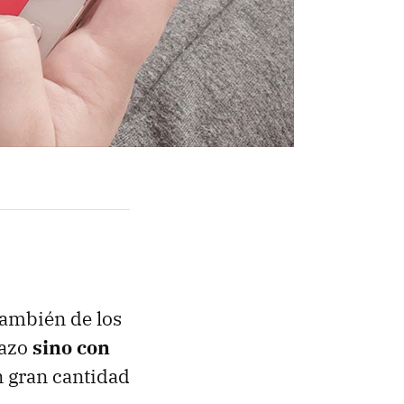
también de los
razo
sino con
n gran cantidad