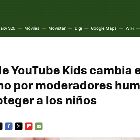
laxy S26
Móviles
Movistar
Digi
Google Maps
WiFi
de YouTube Kids cambia e
tmo por moderadores hu
oteger a los niños
FACEBOOK
TWITTER
FLIPBOARD
E-