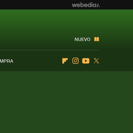
NUEVO
OMPRA
Flipboard
Instagram
Youtube
Twitter