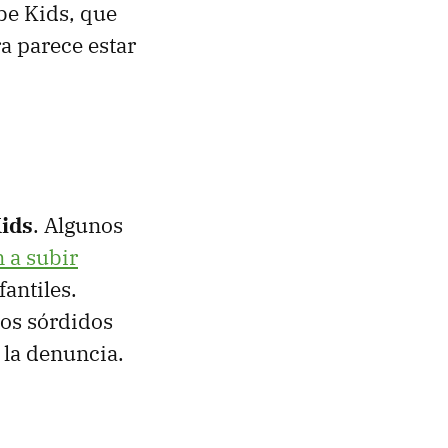
be Kids, que
a parece estar
Kids
. Algunos
 a subir
antiles.
os sórdidos
 la denuncia.