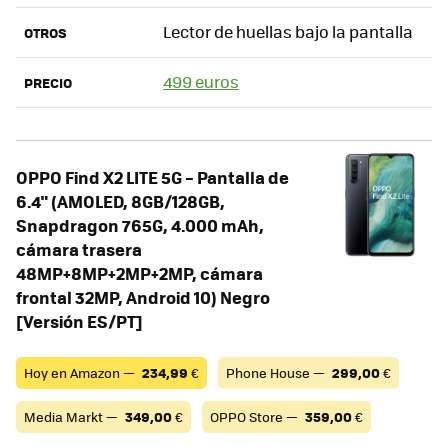
Lector de huellas bajo la pantalla
OTROS
499 euros
PRECIO
OPPO Find X2 LITE 5G – Pantalla de
6.4" (AMOLED, 8GB/128GB,
Snapdragon 765G, 4.000 mAh,
cámara trasera
48MP+8MP+2MP+2MP, cámara
frontal 32MP, Android 10) Negro
[Versión ES/PT]
Hoy en Amazon —
234,99
€
Phone House —
299,00
€
Media Markt —
349,00
€
OPPO Store —
359,00
€