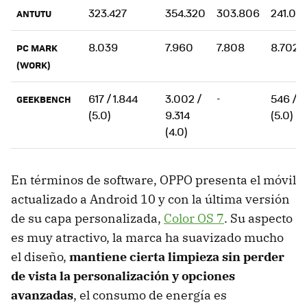
323.427
354.320
303.806
241.05
ANTUTU
8.039
7.960
7.808
8.702
PC MARK
(WORK)
617 / 1.844
3.002 /
-
546 / 1
GEEKBENCH
(5.0)
9.314
(5.0)
(4.0)
En términos de software, OPPO presenta el móvil
actualizado a Android 10 y con la última versión
de su capa personalizada,
Color OS 7
. Su aspecto
es muy atractivo, la marca ha suavizado mucho
el diseño,
mantiene cierta limpieza sin perder
de vista la personalización y opciones
avanzadas
, el consumo de energía es