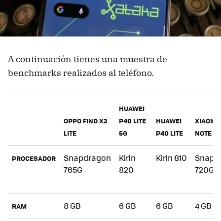
A continuación tienes una muestra de
benchmarks realizados al teléfono.
HUAWEI
OPPO FIND X2
P40 LITE
HUAWEI
XIAOMI
LITE
5G
P40 LITE
NOTE 9
Snapdragon
Kirin
Kirin 810
Snapd
PROCESADOR
765G
820
720G
8 GB
6 GB
6 GB
4 GB
RAM