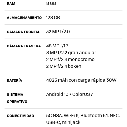
8 GB
RAM
128 GB
ALMACENAMIENTO
32 MP f/2.0
CÁMARA FRONTAL
48 MP f/1.7
CÁMARA TRASERA
8 MP f/2.2 gran angular
2 MP f/2.4 monocromo
2 MP f/2.4 bokeh
4025 mAh con carga rápida 30W
BATERÍA
Android 10 + ColorOS 7
SISTEMA
OPERATIVO
5G NSA, Wi-Fi 6, Bluetooth 5.1, NFC,
CONECTIVIDAD
USB-C, minijack