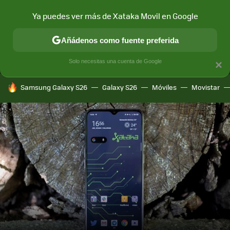
Ya puedes ver más de Xataka Movil en Google
MENÚ
NUEVO
Añádenos como fuente preferida
CONECTIVIDAD
MÓVIL Y SOCIEDAD
APLICACIONES
COM
Solo necesitas una cuenta de Google
×
HOY SE HABLA DE
Samsung Galaxy S26
Galaxy S26
Móviles
Movistar