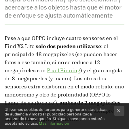
acercarse a los objetos hasta que el motor
de enfoque se ajusta automáticamente
Pese a que OPPO incluye cuatro sensores en el
Find X2 Lite
solo dos pueden utilizarse
: el
principal de 48 megapíxeles (se pueden hacer
fotos a ese tamaño, si no se reduce a 12
megapíxeles con
Pixel Binning
) y el gran angular
de 8 megapíxeles (y macro). Los otros dos
sensores extra colaboran en el modo retrato: uno
monocromo y otro de profundidad (OPPO lo
llama 'de estilo retro'),
ambos de 2 megapíxeles
.
Utilizamos cookies de terceros para generar estadísticas
En caso de utilizar el zoom este será siempre
de audiencia y mostrar publicidad personalizada
digital, con la lógica pixelación.
analizando tu navegación. Si sigues navegando estarás
aceptando su uso.
Más información