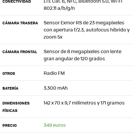
LTE Cat. 6, NFC, Bluetooth 5.0, Wi‑Fi
CONECTIVIDAD
802.11 a/b/g/n
Sensor Exmor RS de 23 megapixeles
CÁMARA TRASERA
con apertura f/2.3, autofocus híbrido y
zoom 5x
Sensor de 8 megapixeles con lente
CÁMARA FRONTAL
gran angular de 120 grados
Radio FM
OTROS
3.300 mAh
BATERÍA
142 x 70 x 9,7 milímetros y 171 gramos
DIMENSIONES
FÍSICAS
349 euros
PRECIO