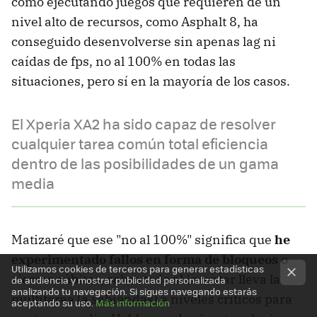
como ejecutando juegos que requieren de un
nivel alto de recursos, como Asphalt 8, ha
conseguido desenvolverse sin apenas lag ni
caídas de fps, no al 100% en todas las
situaciones, pero sí en la mayoría de los casos.
El Xperia XA2 ha sido capaz de resolver
cualquier tarea común total eficiencia
dentro de las posibilidades de un gama
media
Matizaré que ese "no al 100%" significa que
he
experimentado fallos en forma de bloqueos
o
Utilizamos cookies de terceros para generar estadísticas
cierres súbitos, sobre todo al intentar lleva la
de audiencia y mostrar publicidad personalizada
analizando tu navegación. Si sigues navegando estarás
multitarea (a sabiendas) a niveles críticos para
aceptando su uso.
Más información