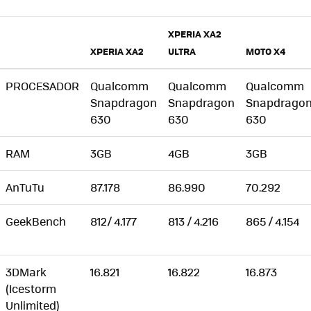
XPERIA XA2
XPERIA XA2
ULTRA
MOTO X4
PROCESADOR
Qualcomm
Qualcomm
Qualcomm
Snapdragon
Snapdragon
Snapdrago
630
630
630
RAM
3GB
4GB
3GB
AnTuTu
87.178
86.990
70.292
GeekBench
812/ 4.177
813 / 4.216
865 / 4.154
3DMark
16.821
16.822
16.873
(Icestorm
Unlimited)