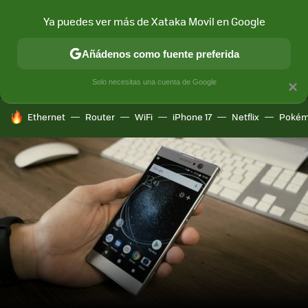
Ya puedes ver más de Xataka Movil en Google
MENÚ
NUEVO
Añádenos como fuente preferida
CONECTIVIDAD
MÓVIL Y SOCIEDAD
APLICACIONES
COM
Solo necesitas una cuenta de Google
×
HOY SE HABLA DE
Ethernet
Router
WiFi
iPhone 17
Netflix
Pokém