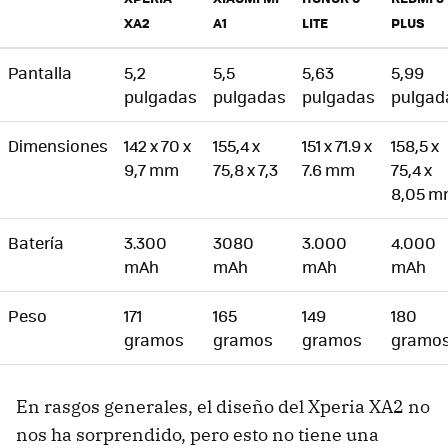
XA2
A1
LITE
PLUS
Pantalla
5,2
5,5
5,63
5,99
pulgadas
pulgadas
pulgadas
pulgad
Dimensiones
142 x 70 x
155,4 x
151 x 71.9 x
158,5 x
9,7 mm
75,8 x 7,3
7.6 mm
75,4 x
8,05 
Batería
3.300
3080
3.000
4.000
mAh
mAh
mAh
mAh
Peso
171
165
149
180
gramos
gramos
gramos
gramo
En rasgos generales, el diseño del Xperia XA2 no
nos ha sorprendido, pero esto no tiene una