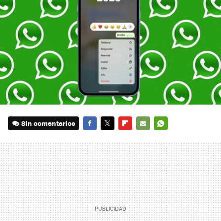
Sin comentarios
FACEBOOK
TWITTER
FLIPBOARD
E-
WHATSAPP
MAIL