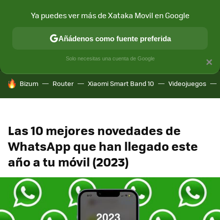
Ya puedes ver más de Xataka Movil en Google
MENÚ
NUEVO
Añádenos como fuente preferida
CONECTIVIDAD
MÓVIL Y SOCIEDAD
APLICACIONES
COM
Solo necesitas una cuenta de Google
×
HOY SE HABLA DE
Bizum
Router
Xiaomi Smart Band 10
Videojuegos
Las 10 mejores novedades de
WhatsApp que han llegado este
año a tu móvil (2023)