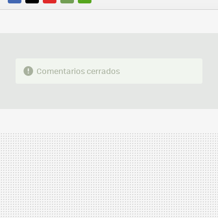
FACEBOOK
TWITTER
FLIPBOARD
E-
WHATSAPP
MAIL
Comentarios cerrados