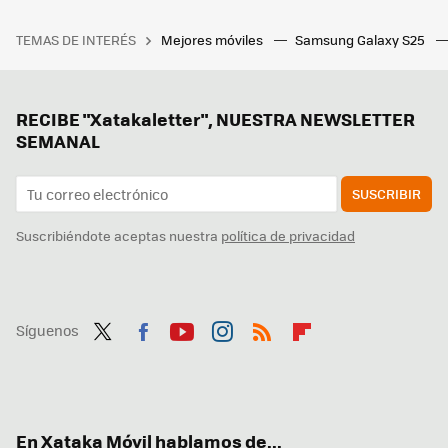
TEMAS DE INTERÉS
Mejores móviles
Samsung Galaxy S25
RECIBE "Xatakaletter", NUESTRA NEWSLETTER
SEMANAL
SUSCRIBIR
Suscribiéndote aceptas nuestra
política de privacidad
Síguenos
Twit
Fac
You
Inst
RSS
Flip
ter
ebo
tub
agr
boa
ok
e
am
rd
En Xataka Móvil hablamos de...