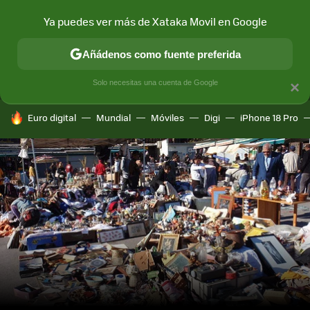
Ya puedes ver más de Xataka Movil en Google
MENÚ
NUEVO
Añádenos como fuente preferida
CONECTIVIDAD
MÓVIL Y SOCIEDAD
APLICACIONES
COM
Solo necesitas una cuenta de Google
×
HOY SE HABLA DE
Euro digital
Mundial
Móviles
Digi
iPhone 18 Pro