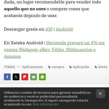
duda, un lugar recomendable para vender todo
aquello que no uses
o comprar cosas que
acabarás dejando de usar.
Descargar gratis en
iOS
|
Android
En Xataka Android |
Hacienda gravará un 4% tus
ventas Wallapop, eBay, Vibbo, MilAnuncios o
Amazon
TEMAS
Aplicaciones
compra
Aplicación
Venta
FACEBOOK
TWITTER
FLIPBOARD
E-
WHATSAPP
MAIL
Utilizamos cookies de terceros para generar estadísticas
de audiencia y mostrar publicidad personalizada
analizando tu navegación. Si sigues navegando estarás
aceptando su uso.
Más información