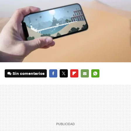
Sin comentarios
FACEBOOK
TWITTER
FLIPBOARD
E-
WHATSAPP
MAIL