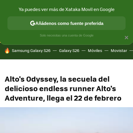
Ya puedes ver más de Xataka Movil en Google
CONECTIVIDAD
MÓVIL Y SOCIEDAD
APLICACIONES
COM
Añádenos como fuente preferida
Solo necesitas una cuenta de Google
×
HOY SE HABLA DE
Samsung Galaxy S26
Galaxy S26
Móviles
Movistar
Alto's Odyssey, la secuela del
delicioso endless runner Alto's
Adventure, llega el 22 de febrero