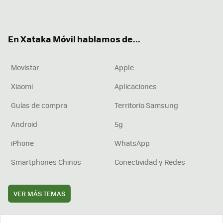
ter
ebo
tub
agr
boa
ok
e
am
rd
En Xataka Móvil hablamos de...
Movistar
Apple
Xiaomi
Aplicaciones
Guías de compra
Territorio Samsung
Android
5g
iPhone
WhatsApp
Smartphones Chinos
Conectividad y Redes
VER MÁS TEMAS