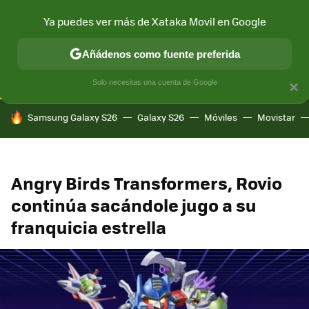
Ya puedes ver más de Xataka Movil en Google
CONECTIVIDAD
MÓVIL Y SOCIEDAD
APLICACIONES
COM
Añádenos como fuente preferida
Solo necesitas una cuenta de Google
×
HOY SE HABLA DE
Samsung Galaxy S26
Galaxy S26
Móviles
Movistar
Angry Birds Transformers, Rovio
continúa sacándole jugo a su
franquicia estrella