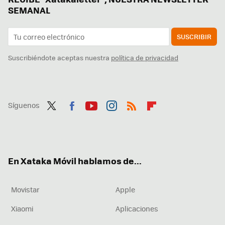
SEMANAL
SUSCRIBIR
Suscribiéndote aceptas nuestra
política de privacidad
Síguenos
Twit
Fac
You
Inst
RSS
Flip
ter
ebo
tub
agr
boa
ok
e
am
rd
En Xataka Móvil hablamos de...
Movistar
Apple
Xiaomi
Aplicaciones