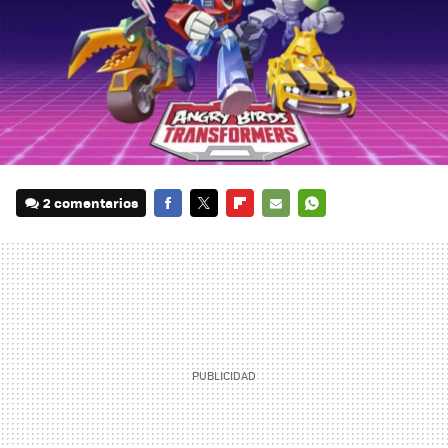
2 comentarios
FACEBOOK
TWITTER
FLIPBOARD
E-
WHATSAPP
MAIL