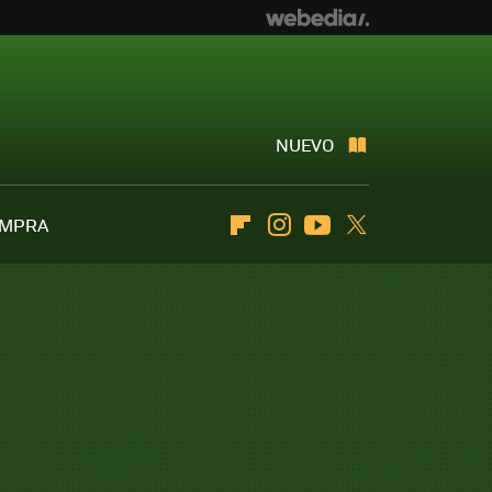
NUEVO
OMPRA
Flipboard
Instagram
Youtube
Twitter