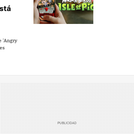
stá
e 'Angry
 es