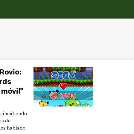
Rovio:
irds
 móvil"
o incidiendo
es de
mos hablado