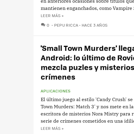
en anteriores ocasiones sobre títulos qu
mantienen enganchados, como Vampire Su
LEER MÁS »
COMENTARIOS
0
PEPU RICCA
HACE 3 AÑOS
'Small Town Murders' llega
Android: lo último de Rovi
mezcla puzles y misterio
crímenes
APLICACIONES
El último juego al estilo 'Candy Crush' se
Town Murders: Match 3' y nos mete en la 
escritora de misterios Nora Mistry para 
serie de crímenes cometidos en una idíli
LEER MÁS »