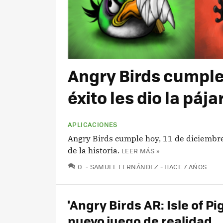
Angry Birds cumple 
éxito les dio la pája
APLICACIONES
Angry Birds cumple hoy, 11 de diciembre
de la historia.
LEER MÁS »
COMENTARIOS
0
SAMUEL FERNÁNDEZ
HACE 7 AÑOS
'Angry Birds AR: Isle of Pig
nuevo juego de realidad