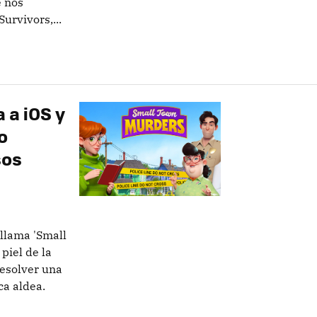
e nos
rvivors,...
 a iOS y
o
sos
 llama 'Small
piel de la
resolver una
ca aldea.