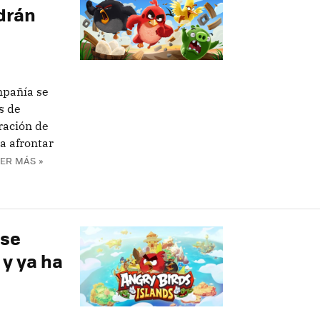
ldrán
mpañía se
s de
ración de
a afrontar
ER MÁS »
 se
 y ya ha