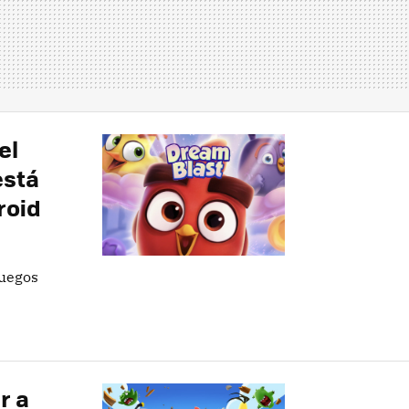
el
está
roid
juegos
r a