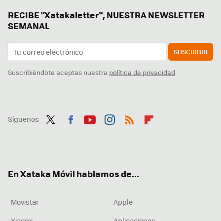
RECIBE "Xatakaletter", NUESTRA NEWSLETTER
SEMANAL
SUSCRIBIR
Suscribiéndote aceptas nuestra
política de privacidad
Síguenos
Twit
Fac
You
Inst
RSS
Flip
ter
ebo
tub
agr
boa
ok
e
am
rd
En Xataka Móvil hablamos de...
Movistar
Apple
Xiaomi
Aplicaciones