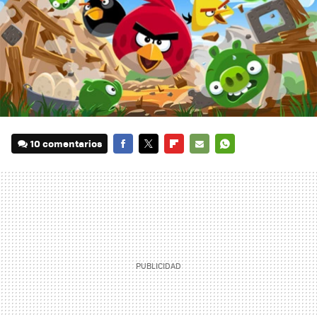
10 comentarios
FACEBOOK
TWITTER
FLIPBOARD
E-
WHATSAPP
MAIL