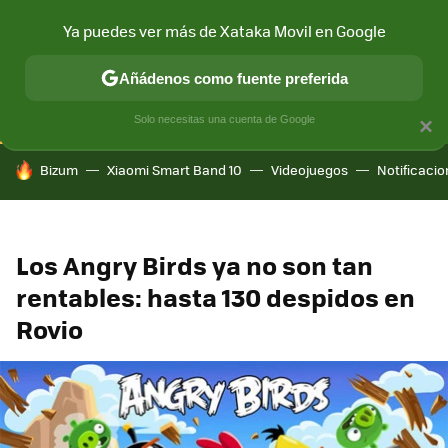
Ya puedes ver más de Xataka Movil en Google
CONECTIVIDAD
MÓVIL Y SOCIEDAD
APLICACIONES
COM
Añádenos como fuente preferida
Solo necesitas una cuenta de Google
×
HOY SE HABLA DE
Bizum
Xiaomi Smart Band 10
Videojuegos
Notificaci
Los Angry Birds ya no son tan
rentables: hasta 130 despidos en
Rovio