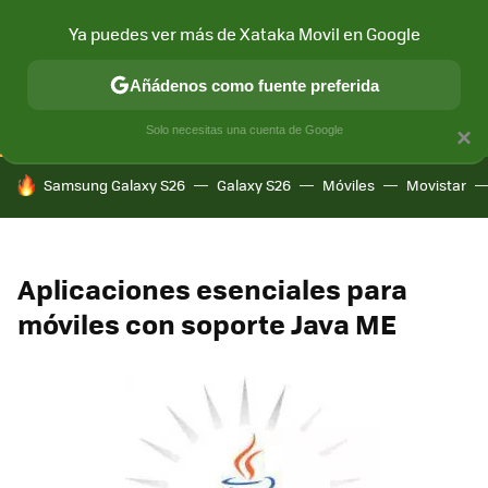
Ya puedes ver más de Xataka Movil en Google
CONECTIVIDAD
MÓVIL Y SOCIEDAD
APLICACIONES
COM
Añádenos como fuente preferida
Solo necesitas una cuenta de Google
×
HOY SE HABLA DE
Samsung Galaxy S26
Galaxy S26
Móviles
Movistar
Aplicaciones esenciales para
móviles con soporte Java ME