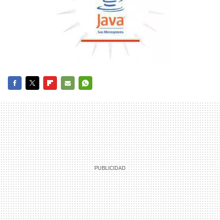
FACEBOOK
TWITTER
FLIPBOARD
E-
WHATSAPP
MAIL