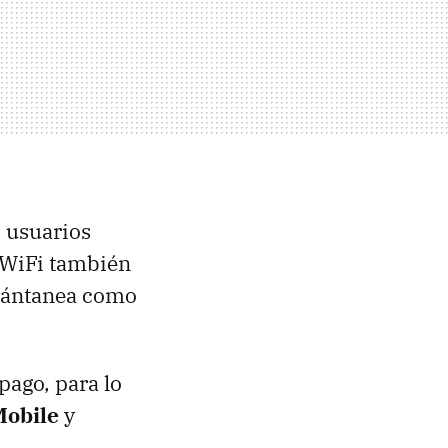
s usuarios
 WiFi también
stántanea como
pago, para lo
obile
y