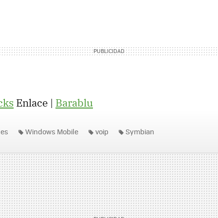
cks
Enlace |
Barablu
nes
Windows Mobile
voip
Symbian