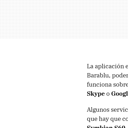
La aplicación 
Barablu, poder
funciona sobr
Skype
o
Googl
Algunos servic
que hay que c
Symbian S60
.