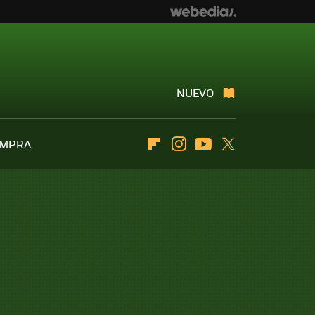
NUEVO
OMPRA
Flipboard
Instagram
Youtube
Twitter