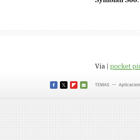
Vía |
pocket pi
TEMAS
Aplicacio
FACEBOOK
TWITTER
FLIPBOARD
E-
MAIL