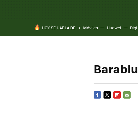
HOY SE HABLA DE
Móviles
Huawei
Digi
Barablu,
FACEBOOK
TWITTER
FLIPBOARD
E-
MAIL