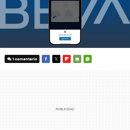
1 comentario
FACEBOOK
TWITTER
FLIPBOARD
E-
WHATSAPP
MAIL