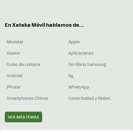
Twit
Fac
You
Inst
RSS
Flip
ter
ebo
tub
agr
boa
ok
e
am
rd
En Xataka Móvil hablamos de...
Movistar
Apple
Xiaomi
Aplicaciones
Guías de compra
Territorio Samsung
Android
5g
iPhone
WhatsApp
Smartphones Chinos
Conectividad y Redes
VER MÁS TEMAS