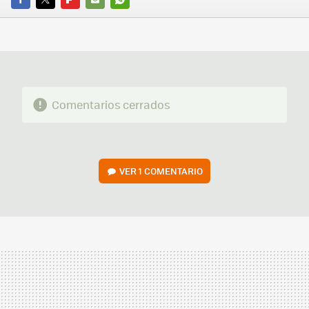
FACEBOOK
TWITTER
FLIPBOARD
E-
WHATSAPP
MAIL
Comentarios cerrados
VER
1 COMENTARIO