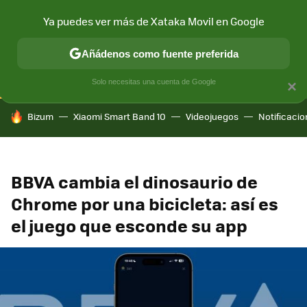
Ya puedes ver más de Xataka Movil en Google
CONECTIVIDAD
MÓVIL Y SOCIEDAD
APLICACIONES
COM
Añádenos como fuente preferida
Solo necesitas una cuenta de Google
×
HOY SE HABLA DE
Bizum
Xiaomi Smart Band 10
Videojuegos
Notificaci
BBVA cambia el dinosaurio de
Chrome por una bicicleta: así es
el juego que esconde su app