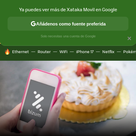
Ya puedes ver más de Xataka Movil en Google
CONECTIVIDAD
MÓVIL Y SOCIEDAD
APLICACIONES
COM
Añádenos como fuente preferida
Solo necesitas una cuenta de Google
×
HOY SE HABLA DE
Ethernet
Router
WiFi
iPhone 17
Netflix
Pokém