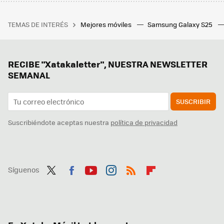
TEMAS DE INTERÉS
Mejores móviles
Samsung Galaxy S25
RECIBE "Xatakaletter", NUESTRA NEWSLETTER
SEMANAL
SUSCRIBIR
Suscribiéndote aceptas nuestra
política de privacidad
Síguenos
Twit
Fac
You
Inst
RSS
Flip
ter
ebo
tub
agr
boa
ok
e
am
rd