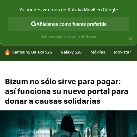
Ya puedes ver más de Xataka Movil en Google
CONECTIVIDAD
MÓVIL Y SOCIEDAD
APLICACIONES
COM
Añádenos como fuente preferida
Solo necesitas una cuenta de Google
×
HOY SE HABLA DE
Samsung Galaxy S26
Galaxy S26
Móviles
Movistar
Bizum no sólo sirve para pagar:
así funciona su nuevo portal para
donar a causas solidarias