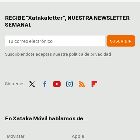
RECIBE "Xatakaletter", NUESTRA NEWSLETTER
SEMANAL
SUSCRIBIR
Suscribiéndote aceptas nuestra
política de privacidad
Síguenos
Twit
Fac
You
Inst
RSS
Flip
ter
ebo
tub
agr
boa
ok
e
am
rd
En Xataka Móvil hablamos de...
Movistar
Apple