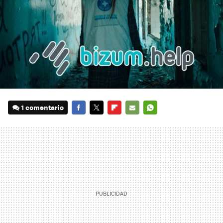
1 comentario
FACEBOOK
TWITTER
FLIPBOARD
E-
WHATSAPP
MAIL