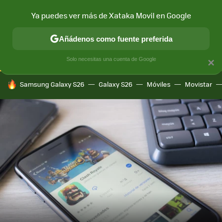
Ya puedes ver más de Xataka Movil en Google
CONECTIVIDAD
MÓVIL Y SOCIEDAD
APLICACIONES
COM
Añádenos como fuente preferida
Solo necesitas una cuenta de Google
×
HOY SE HABLA DE
Samsung Galaxy S26
Galaxy S26
Móviles
Movistar