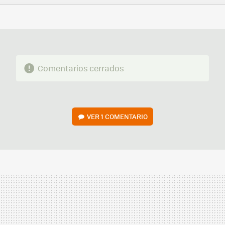
FACEBOOK
TWITTER
FLIPBOARD
E-
WHATSAPP
MAIL
Comentarios cerrados
VER
1 COMENTARIO