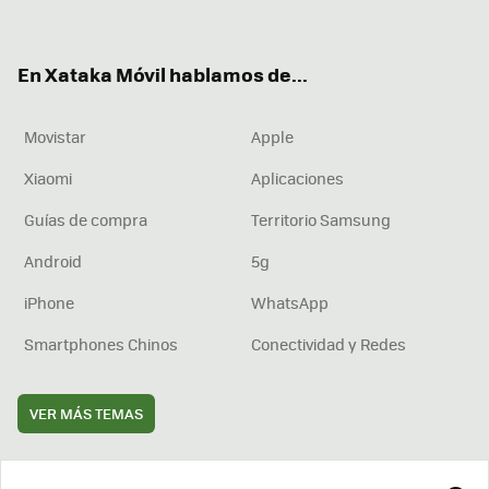
ter
ebo
tub
agr
boa
ok
e
am
rd
En Xataka Móvil hablamos de...
Movistar
Apple
Xiaomi
Aplicaciones
Guías de compra
Territorio Samsung
Android
5g
iPhone
WhatsApp
Smartphones Chinos
Conectividad y Redes
VER MÁS TEMAS